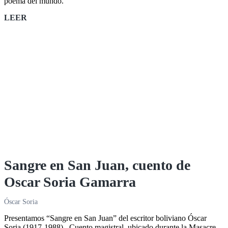
poema del mundo.
El
LEER
mejor
poema
del
mundo:
discurso
de
David
Huerta
en
la
FIL
Sangre en San Juan, cuento de
Oscar Soria Gamarra
Óscar Soria
Presentamos “Sangre en San Juan” del escritor boliviano Óscar
Soria (1917-1988). Cuento magistral, ubicado durante la Masacre