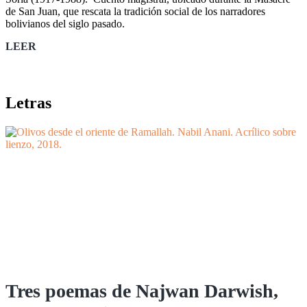
de San Juan, que rescata la tradición social de los narradores
bolivianos del siglo pasado.
Sangre
LEER
en
San
Juan,
cuento
Letras
de
Oscar
Soria
Gamarra
Tres poemas de Najwan Darwish,