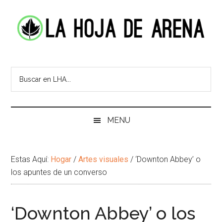
Skip
Skip
Ir
Brincar
to
to
a
el
main
secondary
la
pie
content
menu
Barra
de
La
Portal
Lateral
pagina
cultural
Principal
Hoja
de
temas
de
infinitos
Arena
MENU
Estas Aquí:
Hogar
/
Artes visuales
/
‘Downton Abbey’ o
los apuntes de un converso
‘Downton Abbey’ o los