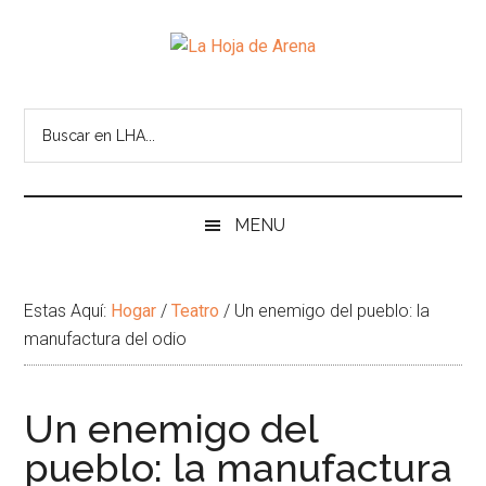
Skip
Skip
Ir
Brincar
to
to
a
el
La
main
secondary
la
pie
Portal
content
menu
Barra
de
cultural
Hoja
Lateral
pagina
de
Principal
temas
de
infinitos
Arena
MENU
Estas Aquí:
Hogar
/
Teatro
/
Un enemigo del pueblo: la
manufactura del odio
Un enemigo del
pueblo: la manufactura