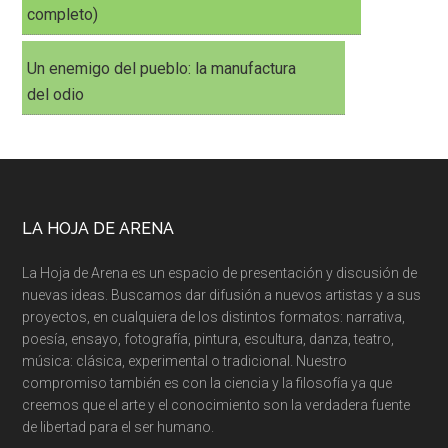
completo)
Un enemigo del pueblo: la manufactura
del odio
LA HOJA DE ARENA
La Hoja de Arena es un espacio de presentación y discusión de
nuevas ideas. Buscamos dar difusión a nuevos artistas y a sus
proyectos, en cualquiera de los distintos formatos: narrativa,
poesía, ensayo, fotografía, pintura, escultura, danza, teatro,
música: clásica, experimental o tradicional. Nuestro
compromiso también es con la ciencia y la filosofía ya que
creemos que el arte y el conocimiento son la verdadera fuente
de libertad para el ser humano.