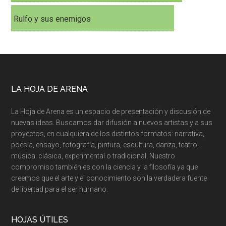
Rulfo y sus enemigos
LA HOJA DE ARENA
La Hoja de Arena es un espacio de presentación y discusión de
nuevas ideas. Buscamos dar difusión a nuevos artistas y a sus
proyectos, en cualquiera de los distintos formatos: narrativa,
poesía, ensayo, fotografía, pintura, escultura, danza, teatro,
música: clásica, experimental o tradicional. Nuestro
compromiso también es con la ciencia y la filosofía ya que
creemos que el arte y el conocimiento son la verdadera fuente
de libertad para el ser humano.
HOJAS ÚTILES