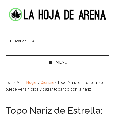
Skip
Skip
Ir
Brincar
to
to
a
el
main
secondary
la
pie
content
menu
Barra
de
La
Portal
Lateral
pagina
cultural
Principal
Hoja
de
temas
de
infinitos
Arena
MENU
Estas Aquí:
Hogar
/
Ciencia
/
Topo Nariz de Estrella: se
puede ver sin ojos y cazar tocando con la nariz
Topo Nariz de Estrella: