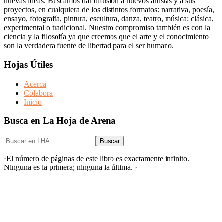
nuevas ideas. Buscamos dar difusión a nuevos artistas y a sus
proyectos, en cualquiera de los distintos formatos: narrativa, poesía,
ensayo, fotografía, pintura, escultura, danza, teatro, música: clásica,
experimental o tradicional. Nuestro compromiso también es con la
ciencia y la filosofía ya que creemos que el arte y el conocimiento
son la verdadera fuente de libertad para el ser humano.
Hojas Útiles
Acerca
Colabora
Inicio
Busca en La Hoja de Arena
Buscar
en
LHA...
·El número de páginas de este libro es exactamente infinito.
Ninguna es la primera; ninguna la última. ·