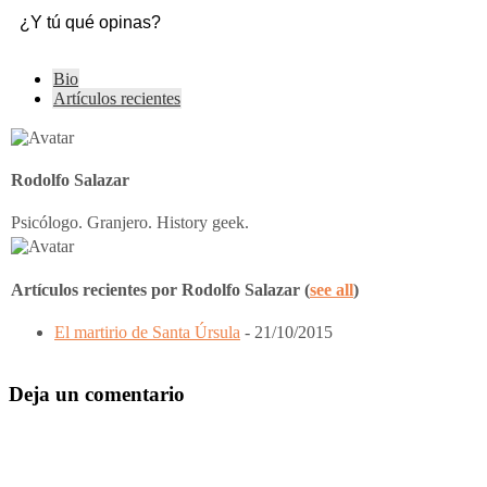
¿Y tú qué opinas?
The
Bio
following
Artículos recientes
two
tabs
change
content
Rodolfo Salazar
below.
Psicólogo. Granjero. History geek.
Artículos recientes por Rodolfo Salazar
(
see all
)
El martirio de Santa Úrsula
- 21/10/2015
Interacciones
Deja un comentario
del
Lector