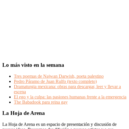
Lo más visto en la semana
Tres poemas de Najwan Darwish, poeta palestino
Pedro Páramo de Juan Rulfo (texto completo)
Dramaturgia mexicana: obras para descargar, leer y llevar a
escena
El ego y la culpa: las pasiones humanas frente a la emergencia
The Babadook para reina gay
Footer
La Hoja de Arena
La Hoja de Arena es un espacio de presentación y discusión de