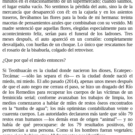
minutos en el estacionamiento de un supermercado; cuando salimos,
el lugar estaba vacío. No sentimos la pérdida del auto, sino la de la
mercancía que desapareció con él: en la cajuela y en los asientos
traseros, llevábamos las flores para la boda de mi hermana: treinta
macetas de pensamientos azules que combinaban con su vestido. Mi
madre sentenció que aquellas flores, elegidas especialmente para un
acontecimiento feliz, serían para el funeral de los ladrones. Tres
meses después, el auto apareció en un corralón: completamente
desvalijado, con huellas de un choque. Lo único que rescatamos fue
el rosario de la bisabuela, colgado del retrovisor.
¿Que por qué el miedo entonces?
Si Teotihuacán es la ciudad donde nacieron los dioses, Ecatepec-
Tecámac —sólo las separa el río— es la ciudad donde nació el
miedo, mi miedo. El año pasado (2014), apenas unos meses después
de que el auto negro me cerrara el paso, se hizo un dragado del Río
de los Remedios para recuperar los cuerpos de las víctimas de un
feminicida serial; conforme avanzaban los trabajos de limpia, los
medios comenzaron a hablar de miles de restos óseos encontrados
en la “tumba de agua”; los más optimistas contabilizaban veinte o
cuarenta cuerpos. Las autoridades declararon más tarde que sólo 79
restos eran humanos —los demás eran de origen “animal”— y no
había de qué preocuparse: de los 79 resultados positivos, 60
pertenecían a una persona. Como si los hombres fueran vegetales;