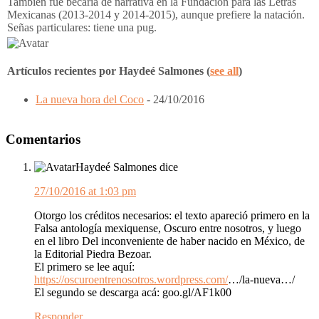
También fue becaria de narrativa en la Fundación para las Letras
Mexicanas (2013-2014 y 2014-2015), aunque prefiere la natación.
Señas particulares: tiene una pug.
Artículos recientes por Haydeé Salmones
(
see all
)
La nueva hora del Coco
- 24/10/2016
Interacciones
Comentarios
del
Lector
Haydeé Salmones
dice
27/10/2016 at 1:03 pm
Otorgo los créditos necesarios: el texto apareció primero en la
Falsa antología mexiquense, Oscuro entre nosotros, y luego
en el libro Del inconveniente de haber nacido en México, de
la Editorial Piedra Bezoar.
El primero se lee aquí:
https://oscuroentrenosotros.wordpress.com/
…/la-nueva…/
El segundo se descarga acá: goo.gl/AF1k00
Responder