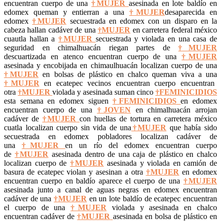
encuentran cuerpo de una
†MUJER
asesinada en lote baldío en
edomex queman y entierran a una
†MUJER
desaparecida en
edomex
†MUJER
secuestrada en edomex con un disparo en la
cabeza hallan cadáver de una
†MUJER
en carretera federal méxico
cuautla hallan a
†MUJER
secuestrada y violada en una casa de
seguridad en chimalhuacán riegan partes de
†MUJER
descuartizada en atenco encuentran cuerpo de una
†MUJER
asesinada y encobijada en chimaulhuacán localizan cuerpo de una
†MUJER
en bolsas de plástico en chalco queman viva a una
†MUJER
en ecatepec vecinos encuentran cuerpo encuentran
otra
†MUJER
violada y asesinada suman cinco
†FEMINICIDIOS
esta semana en edomex siguen
†FEMINICIDIOS
en edomex
encuentran cuerpo de una
†JOVEN
en chimalhuacán arrojan
cadáver de
†MUJER
con huellas de tortura en carretera méxico
cuatla localizan cuerpo sin vida de una
†MUJER
que había sido
secuestrada en edomex pobladores localizan cadáver de
una
†MUJER
en un río del edomex encuentran cuerpo
de
†MUJER
asesinada dentro de una caja de plástico en chalco
localizan cuerpo de
†MUJER
asesinada y violada en camión de
basura de ecatepec violan y asesinan a otra
†MUJER
en edomex
encuentran cuerpo en baldío aparece el cuerpo de una
†MUJER
asesinada junto a canal de aguas negras en edomex encuentran
cadáver de una
†MUJER
en un lote baldío de ecatepec encuentran
el cuerpo de una
†MUJER
violada y asesinada en chalco
encuentran cadáver de
†MUJER
asesinada en bolsa de plástico en