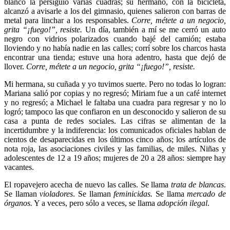
blanco la persiguió varias cuadras; su hermano, con la bicicleta,
alcanzó a avisarle a los del gimnasio, quienes salieron con barras de
metal para linchar a los responsables.
Corre, métete a un negocio,
grita “¡fuego!”, resiste.
Un día, también a mí se me cerró un auto
negro con vidrios polarizados cuando bajé del camión; estaba
lloviendo y no había nadie en las calles; corrí sobre los charcos hasta
encontrar una tienda; estuve una hora adentro, hasta que dejó de
llover.
Corre, métete a un negocio, grita “¡fuego!”, resiste.
Mi hermana, su cuñada y yo tuvimos suerte. Pero no todas lo logran:
Mariana salió por copias y no regresó; Miriam fue a un café internet
y no regresó; a Michael le faltaba una cuadra para regresar y no lo
logró; tampoco las que confiaron en un desconocido y salieron de su
casa a punta de redes sociales. Las cifras se alimentan de la
incertidumbre y la indiferencia: los comunicados oficiales hablan de
cientos de desaparecidas en los últimos cinco años; los artículos de
nota roja, las asociaciones civiles y las familias, de miles. Niñas y
adolescentes de 12 a 19 años; mujeres de 20 a 28 años: siempre hay
vacantes.
El ropavejero acecha de nuevo las calles. Se llama
trata de blancas
.
Se llaman
violadores
. Se llaman
feminicidas.
Se llama
mercado de
órganos.
Y a veces, pero sólo a veces, se llama
adopción ilegal
.