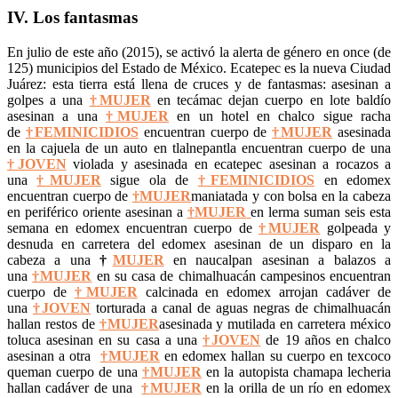
IV. Los fantasmas
En julio de este año (2015), se activó la alerta de género en once (de
125) municipios del Estado de México. Ecatepec es la nueva Ciudad
Juárez: esta tierra está llena de cruces y de fantasmas: asesinan a
golpes a una
†MUJER
en tecámac dejan cuerpo en lote baldío
asesinan a una
†MUJER
en un hotel en chalco sigue racha
de
†FEMINICIDIOS
encuentran cuerpo de
†MUJER
asesinada
en la cajuela de un auto en tlalnepantla encuentran cuerpo de una
†JOVEN
violada y asesinada en ecatepec asesinan a rocazos a
una
†MUJER
sigue ola de
†FEMINICIDIOS
en edomex
encuentran cuerpo de
†MUJER
maniatada y con bolsa en la cabeza
en periférico oriente asesinan a
†MUJER
en lerma suman seis esta
semana en edomex encuentran cuerpo de
†MUJER
golpeada y
desnuda en carretera del edomex asesinan de un disparo en la
cabeza a una
†
MUJER
en naucalpan asesinan a balazos a
una
†MUJER
en su casa de chimalhuacán campesinos encuentran
cuerpo de
†MUJER
calcinada en edomex arrojan cadáver de
una
†JOVEN
torturada a canal de aguas negras de chimalhuacán
hallan restos de
†MUJER
asesinada y mutilada en carretera méxico
toluca asesinan en su casa a una
†JOVEN
de 19 años en chalco
asesinan a otra
†MUJER
en edomex hallan su cuerpo en texcoco
queman cuerpo de una
†MUJER
en la autopista chamapa lecheria
hallan cadáver de una
†MUJER
en la orilla de un río en edomex