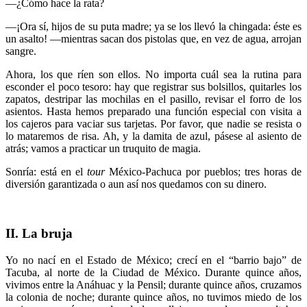
—¿Cómo hace la rata?
—¡Ora sí, hijos de su puta madre; ya se los llevó la chingada: éste es
un asalto! —mientras sacan dos pistolas que, en vez de agua, arrojan
sangre.
Ahora, los que ríen son ellos. No importa cuál sea la rutina para
esconder el poco tesoro: hay que registrar sus bolsillos, quitarles los
zapatos, destripar las mochilas en el pasillo, revisar el forro de los
asientos. Hasta hemos preparado una función especial con visita a
los cajeros para vaciar sus tarjetas. Por favor, que nadie se resista o
lo mataremos de risa. Ah, y la damita de azul, pásese al asiento de
atrás; vamos a practicar un truquito de magia.
Sonría: está en el
tour
México-Pachuca por pueblos; tres horas de
diversión garantizada o aun así nos quedamos con su dinero.
II. La bruja
Yo no nací en el Estado de México; crecí en el “barrio bajo” de
Tacuba, al norte de la Ciudad de México. Durante quince años,
vivimos entre la Anáhuac y la Pensil; durante quince años, cruzamos
la colonia de noche; durante quince años, no tuvimos miedo de los