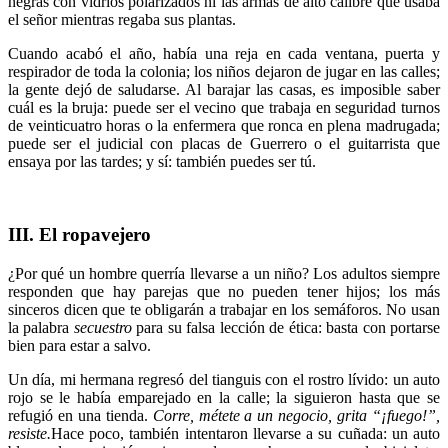
negras con vidrios polarizados ni las armas de alto calibre que usaba
el señor mientras regaba sus plantas.
Cuando acabó el año, había una reja en cada ventana, puerta y
respirador de toda la colonia; los niños dejaron de jugar en las calles;
la gente dejó de saludarse. Al barajar las casas, es imposible saber
cuál es la bruja: puede ser el vecino que trabaja en seguridad turnos
de veinticuatro horas o la enfermera que ronca en plena madrugada;
puede ser el judicial con placas de Guerrero o el guitarrista que
ensaya por las tardes; y sí: también puedes ser tú.
III. El ropavejero
¿Por qué un hombre querría llevarse a un niño? Los adultos siempre
responden que hay parejas que no pueden tener hijos; los más
sinceros dicen que te obligarán a trabajar en los semáforos. No usan
la palabra
secuestro
para su falsa lección de ética: basta con portarse
bien para estar a salvo.
Un día, mi hermana regresó del tianguis con el rostro lívido: un auto
rojo se le había emparejado en la calle; la siguieron hasta que se
refugió en una tienda.
Corre, métete a un negocio, grita “¡fuego!”,
resiste.
Hace poco, también intentaron llevarse a su cuñada: un auto