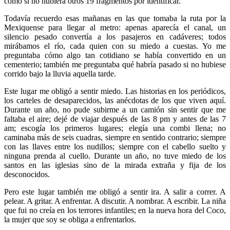
como si no hubiera otros 19 fragmentos por identificar.
Todavía recuerdo esas mañanas en las que tomaba la ruta por la
Mexiquense para llegar al metro: apenas aparecía el canal, un
silencio pesado convertía a los pasajeros en cadáveres; todos
mirábamos el río, cada quien con su miedo a cuestas. Yo me
preguntaba cómo algo tan cotidiano se había convertido en un
cementerio; también me preguntaba qué habría pasado si no hubiese
corrido bajo la lluvia aquella tarde.
Este lugar me obligó a sentir miedo. Las historias en los periódicos,
los carteles de desaparecidos, las anécdotas de los que viven aquí.
Durante un año, no pude subirme a un camión sin sentir que me
faltaba el aire; dejé de viajar después de las 8 pm y antes de las 7
am; escogía los primeros lugares; elegía una combi llena; no
caminaba más de seis cuadras, siempre en sentido contrario; siempre
con las llaves entre los nudillos; siempre con el cabello suelto y
ninguna prenda al cuello. Durante un año, no tuve miedo de los
santos en las iglesias sino de la mirada extraña y fija de los
desconocidos.
Pero este lugar también me obligó a sentir ira. A salir a correr. A
pelear. A gritar. A enfrentar. A discutir. A nombrar. A escribir. La niña
que fui no creía en los terrores infantiles; en la nueva hora del Coco,
la mujer que soy se obliga a enfrentarlos.