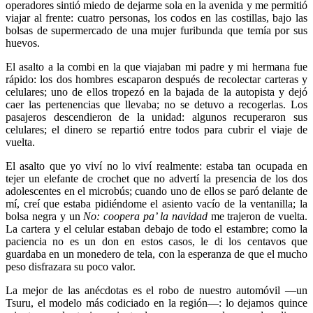
operadores sintió miedo de dejarme sola en la avenida y me permitió
viajar al frente: cuatro personas, los codos en las costillas, bajo las
bolsas de supermercado de una mujer furibunda que temía por sus
huevos.
El asalto a la combi en la que viajaban mi padre y mi hermana fue
rápido: los dos hombres escaparon después de recolectar carteras y
celulares; uno de ellos tropezó en la bajada de la autopista y dejó
caer las pertenencias que llevaba; no se detuvo a recogerlas. Los
pasajeros descendieron de la unidad: algunos recuperaron sus
celulares; el dinero se repartió entre todos para cubrir el viaje de
vuelta.
El asalto que yo viví no lo viví realmente: estaba tan ocupada en
tejer un elefante de crochet que no advertí la presencia de los dos
adolescentes en el microbús; cuando uno de ellos se paró delante de
mí, creí que estaba pidiéndome el asiento vacío de la ventanilla; la
bolsa negra y un
No: coopera pa’ la navidad
me trajeron de vuelta.
La cartera y el celular estaban debajo de todo el estambre; como la
paciencia no es un don en estos casos, le di los centavos que
guardaba en un monedero de tela, con la esperanza de que el mucho
peso disfrazara su poco valor.
La mejor de las anécdotas es el robo de nuestro automóvil —un
Tsuru, el modelo más codiciado en la región—: lo dejamos quince