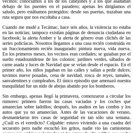
vecinos: conocíamos a los de los callejones y a los que asaltaban
debajo de los puentes en el paradero; apenas les dirigíamos el
saludo, pero estábamos protegidos: desde sus puertas, trazaban una
ruta segura que nos escoltaba a casa.
Cuando me mudé a Tecámac, hace seis años, la violencia no estaba
en las noticias; tampoco existían páginas de denuncia ciudadana en
facebook; la alerta Amber y la alerta de género eran clichés de las
series policíacas. Nosotros llegamos a una casa recién construida en
un fraccionamiento recién inaugurado: pintura nueva, vida nueva.
En los primeros meses, los vecinos eran cordiales; se guiaban por el
sueño estadounidense de los colonos: jardines verdes, sábados de
carne asada y luces de Navidad que se veían desde el espacio. En el
primer año, los niños jugaban en las calles y salían a pedir dulces;
tuvimos nueve posadas, cena de navidad, rosca de reyes, tamales,
sanvalentines y cumpleaños. El único episodio que amenazó nuestra
tranquilidad fue un nido de abejas abatido por los bomberos.
Sin embargo, apenas llegó la primavera, comenzaron a circular los
rumores: primero fueron las casas vaciadas y los coches que
amanecían sobre ladrillos; después, los asaltos en las combis y los
autos que ya no amanecían. Antes de las vacaciones de verano,
desmantelaron tres casas de seguridad en tan sólo una semana.
¿Cuál es el veredicto? Culpable: estuvo viviendo a una cuadra del
secuestro pero nadie escuchó los gritos, nadie vio las camionetas