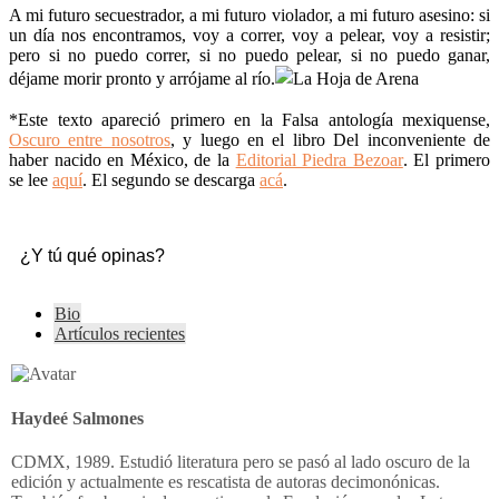
A mi futuro secuestrador, a mi futuro violador, a mi futuro asesino: si
un día nos encontramos, voy a correr, voy a pelear, voy a resistir;
pero si no puedo correr, si no puedo pelear, si no puedo ganar,
déjame morir pronto y arrójame al río.
*Este
texto apareció primero en la Falsa antología mexiquense,
Oscuro entre nosotros
, y luego en el libro Del inconveniente de
haber nacido en México, de la
Editorial Piedra Bezoar
. El primero
se lee
aquí
. El segundo se descarga
acá
.
¿Y tú qué opinas?
The
Bio
following
Artículos recientes
two
tabs
change
content
Haydeé Salmones
below.
CDMX, 1989. Estudió literatura pero se pasó al lado oscuro de la
edición y actualmente es rescatista de autoras decimonónicas.