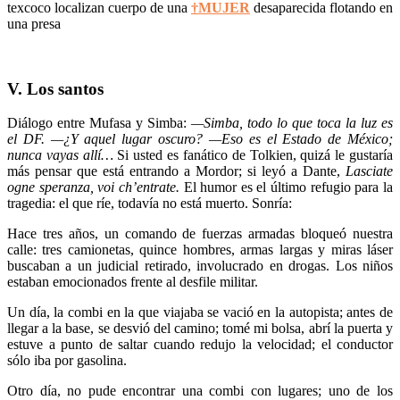
texcoco localizan cuerpo de una
†MUJER
desaparecida flotando en
una presa
V. Los santos
Diálogo entre Mufasa y Simba:
—Simba, todo lo que toca la luz es
el DF. —¿Y aquel lugar oscuro? —Eso es el Estado de México;
nunca vayas allí…
Si usted es fanático de Tolkien, quizá le gustaría
más pensar que está entrando a Mordor; si leyó a Dante,
Lasciate
ogne speranza, voi ch’entrate.
El humor es el último refugio para la
tragedia: el que ríe, todavía no está muerto. Sonría:
Hace tres años, un comando de fuerzas armadas bloqueó nuestra
calle: tres camionetas, quince hombres, armas largas y miras láser
buscaban a un judicial retirado, involucrado en drogas. Los niños
estaban emocionados frente al desfile militar.
Un día, la combi en la que viajaba se vació en la autopista; antes de
llegar a la base, se desvió del camino; tomé mi bolsa, abrí la puerta y
estuve a punto de saltar cuando redujo la velocidad; el conductor
sólo iba por gasolina.
Otro día, no pude encontrar una combi con lugares; uno de los