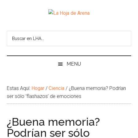
Skip
Skip
Ir
Brincar
to
to
a
el
La
main
secondary
la
pie
Portal
content
menu
Barra
de
cultural
Hoja
Lateral
pagina
de
Principal
temas
de
infinitos
Arena
MENU
Estas Aquí:
Hogar
/
Ciencia
/
¿Buena memoria? Podrían
ser sólo ‘flashazos’ de emociones
¿Buena memoria?
Podrían ser sólo