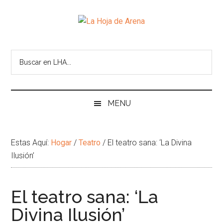
Skip
Skip
Ir
Brincar
to
to
a
el
La
main
secondary
la
pie
Portal
content
menu
Barra
de
cultural
Hoja
Lateral
pagina
de
Principal
temas
de
infinitos
Arena
MENU
Estas Aquí:
Hogar
/
Teatro
/
El teatro sana: ‘La Divina
Ilusión’
El teatro sana: ‘La
Divina Ilusión’