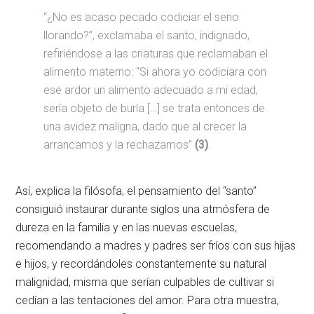
“¿No es acaso pecado codiciar el seno
llorando?”, exclamaba el santo, indignado,
refiriéndose a las criaturas que reclamaban el
alimento materno: “Si ahora yo codiciara con
ese ardor un alimento adecuado a mi edad,
sería objeto de burla […] se trata entonces de
una avidez maligna, dado que al crecer la
arrancamos y la rechazamos”
(3)
.
Así, explica la filósofa, el pensamiento del “santo”
consiguió instaurar durante siglos una atmósfera de
dureza en la familia y en las nuevas escuelas,
recomendando a madres y padres ser fríos con sus hijas
e hijos, y recordándoles constantemente su natural
malignidad, misma que serían culpables de cultivar si
cedían a las tentaciones del amor. Para otra muestra,