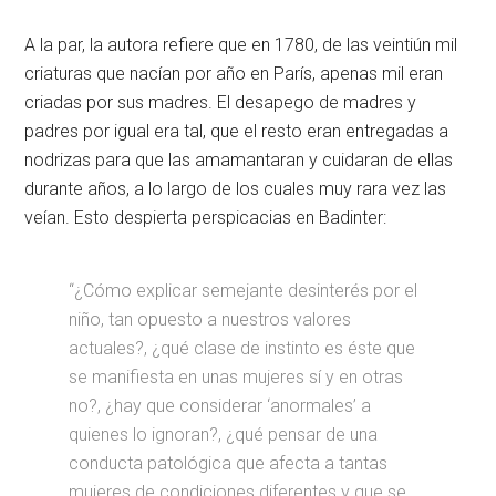
A la par, la autora refiere que en 1780, de las veintiún mil
criaturas que nacían por año en París, apenas mil eran
criadas por sus madres. El desapego de madres y
padres por igual era tal, que el resto eran entregadas a
nodrizas para que las amamantaran y cuidaran de ellas
durante años, a lo largo de los cuales muy rara vez las
veían. Esto despierta perspicacias en Badinter:
“¿Cómo explicar semejante desinterés por el
niño, tan opuesto a nuestros valores
actuales?, ¿qué clase de instinto es éste que
se manifiesta en unas mujeres sí y en otras
no?, ¿hay que considerar ‘anormales’ a
quienes lo ignoran?, ¿qué pensar de una
conducta patológica que afecta a tantas
mujeres de condiciones diferentes y que se