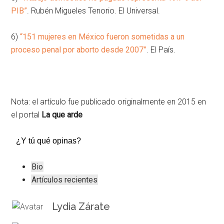
PIB”
. Rubén Migueles Tenorio. El Universal.
6)
“151 mujeres en México fueron sometidas a un
proceso penal por aborto desde 2007”
. El País.
Nota: el artículo fue publicado originalmente en 2015 en
el portal
La que arde
¿Y tú qué opinas?
The
Bio
following
Artículos recientes
two
tabs
Lydia Zárate
change