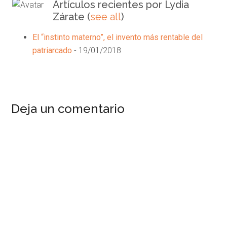
Artículos recientes por Lydia
content
Zárate
(
see all
)
below.
El “instinto materno”, el invento más rentable del
patriarcado
- 19/01/2018
Interacciones
Deja un comentario
del
Lector