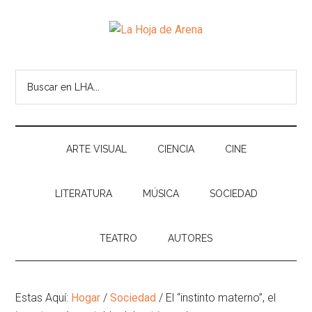
Skip
Skip
Ir
Brincar
to
to
a
el
La
main
secondary
la
pie
Portal
content
menu
Barra
de
cultural
Hoja
Buscar
Lateral
pagina
de
en
Principal
temas
de
LHA...
infinitos
Arena
ARTE VISUAL
CIENCIA
CINE
LITERATURA
MÚSICA
SOCIEDAD
TEATRO
AUTORES
Estas Aquí:
Hogar
/
Sociedad
/
El “instinto materno”, el