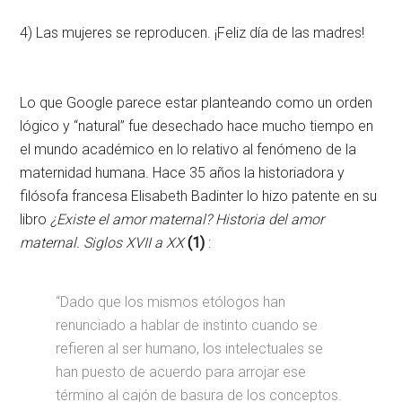
4) Las mujeres se reproducen. ¡Feliz día de las madres!
Lo que Google parece estar planteando como un orden
lógico y “natural” fue desechado hace mucho tiempo en
el mundo académico en lo relativo al fenómeno de la
maternidad humana. Hace 35 años la historiadora y
filósofa francesa Elisabeth Badinter lo hizo patente en su
libro
¿Existe el amor maternal? Historia del amor
maternal. Siglos XVII a XX
(1)
:
“Dado que los mismos etólogos han
renunciado a hablar de instinto cuando se
refieren al ser humano, los intelectuales se
han puesto de acuerdo para arrojar ese
término al cajón de basura de los conceptos.