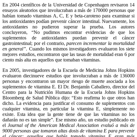
En 2004 científicos de la Universidad de Copenhagen revisaron 14
ensayos aleatorios que involucraban a más de 170000 personas que
habían tomado vitaminas A, C, E y beta-caroteno para examinar si
los antioxidantes podían prevenir cáncer intestinal. Nuevamente, los
antioxidantes no pudieron superar la prueba. Los autores
concluyeron, “No pudimos encontrar evidencias de que los
suplementos de antioxidantes puedan prevenir el cáncer
gastrointestinal; por el contrario,
parecen incrementar la mortalidad
en general”.
Cuando los mismos investigadores evaluaron los siete
mejores estudios, encontraron que las tasas de mortalidad eran 6 por
ciento más alta en aquellos que tomaban vitaminas.
En 2005, investigadores de la Escuela de Medicina Johns Hopkins
evaluaron diecinueve estudios que involucraban a más de 136000
personas y encontraron un mayor riesgo de muerte asociada a los
suplementos de vitamina E. El Dr. Benjamín Caballero, director del
Centro para la Nutrición Humana de la Escuela Johns Hopkins
Bloomberg de Salud Pública dijo: “Esto reafirma lo que otros han
dicho. La evidencia para justificar el consumo de suplementos con
cualquier vitamina, en particular la vitamina E, simplemente no
existe. Esta idea que la gente tiene de que las vitaminas no los
dañarán no es tan simple”. Ese mismo año, un estudio publicado en
el
Journal of the American Medical Association
evaluó a más de
9000 personas que tomaron altas dosis de vitamina E para prevenir
el cáncer; aquellos que había tomado vitamina E eran
más