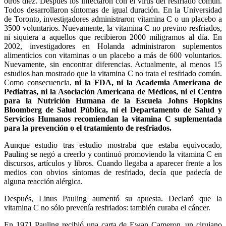
otros diez. Después los infectaron con el virus del resfriado común.
Todos desarrollaron síntomas de igual duración. En la Universidad
de Toronto, investigadores administraron vitamina C o un placebo a
3500 voluntarios. Nuevamente, la vitamina C no previno resfriados,
ni siquiera a aquellos que recibieron 2000 miligramos al día. En
2002, investigadores en Holanda administraron suplementos
alimenticios con vitaminas o un placebo a más de 600 voluntarios.
Nuevamente, sin encontrar diferencias. Actualmente, al menos 15
estudios han mostrado que la vitamina C no trata el resfriado común.
Como consecuencia,
ni la FDA, ni la Academia Americana de
Pediatras, ni la Asociación Americana de Médicos, ni el Centro
para la Nutrición Humana de la Escuela Johns Hopkins
Bloomberg de Salud Pública, ni el Departamento de Salud y
Servicios Humanos recomiendan la vitamina C suplementada
para la prevención o el tratamiento de resfriados.
Aunque estudio tras estudio mostraba que estaba equivocado,
Pauling se negó a creerlo y continuó promoviendo la vitamina C en
discursos, artículos y libros. Cuando llegaba a aparecer frente a los
medios con obvios síntomas de resfriado, decía que padecía de
alguna reacción alérgica.
Después, Linus Pauling aumentó su apuesta. Declaró que la
vitamina C no sólo prevenía resfriados: también curaba el cáncer.
En 1971 Pauling recibió una carta de Ewan Cameron, un cirujano