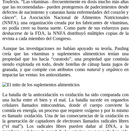
Toufexis. “Las vitaminas –frecuentemente en dosis mucho más altas
que las recomendadas– pueden protegernos de padecimientos desde
defectos de nacimiento y cataratas hasta enfermedades del corazón y
cáncer”. La Asociación Nacional de Alimentos Nutricionales
(NNFA), una organización creada por los fabricantes de vitaminas,
no podía creer su buena suerte. Como parte de sus esfuerzos para
deshacerse de la FDA, la NNFA distribuyó múltiples copias de la
revista a cada miembro del Congreso.
Aunque las investigaciones no habían apoyado su teoría, Pauling
creía que las vitaminas y suplementos alimenticios tenían una
propiedad que los hacía “curatodo”, una propiedad que continúa
siendo explotada en todo, desde botellas de cátsup hasta jugos de
granada, y que compite con atributos como
natural
y
orgánico
en
impactar las ventas: los antioxidantes.
La batalla de la antioxidación vs oxidación ha sido comparada con
una lucha entre el bien y el mal. La batalla sucede en organelos
celulares llamados mitocondrias, donde el cuerpo convierte la
comida en energía, un proceso que requiere oxígeno y por lo mismo
es llamado oxidación. Una de las consecuencias de la oxidación es
la generación de captadores de electrones llamados radicales libres
(“el mal”). Los radicales libres pueden dañar al DNA, a la