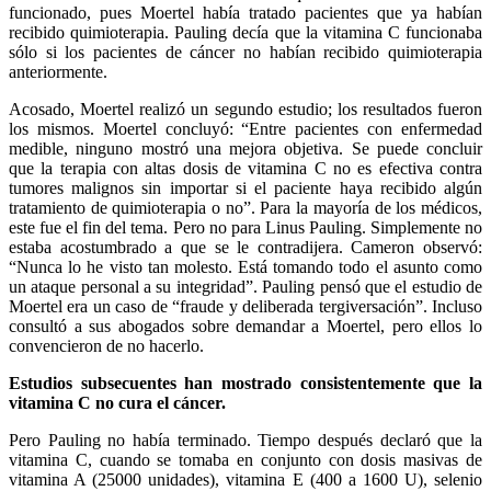
funcionado, pues Moertel había tratado pacientes que ya habían
recibido quimioterapia. Pauling decía que la vitamina C funcionaba
sólo si los pacientes de cáncer no habían recibido quimioterapia
anteriormente.
Acosado, Moertel realizó un segundo estudio; los resultados fueron
los mismos. Moertel concluyó: “Entre pacientes con enfermedad
medible, ninguno mostró una mejora objetiva. Se puede concluir
que la terapia con altas dosis de vitamina C no es efectiva contra
tumores malignos sin importar si el paciente haya recibido algún
tratamiento de quimioterapia o no”. Para la mayoría de los médicos,
este fue el fin del tema. Pero no para Linus Pauling. Simplemente no
estaba acostumbrado a que se le contradijera. Cameron observó:
“Nunca lo he visto tan molesto. Está tomando todo el asunto como
un ataque personal a su integridad”. Pauling pensó que el estudio de
Moertel era un caso de “fraude y deliberada tergiversación”. Incluso
consultó a sus abogados sobre demandar a Moertel, pero ellos lo
convencieron de no hacerlo.
Estudios subsecuentes han mostrado consistentemente que la
vitamina C no cura el cáncer.
Pero Pauling no había terminado. Tiempo después declaró que la
vitamina C, cuando se tomaba en conjunto con dosis masivas de
vitamina A (25000 unidades), vitamina E (400 a 1600 U), selenio