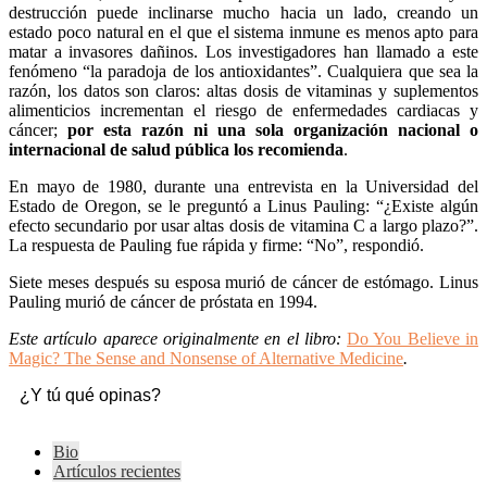
destrucción puede inclinarse mucho hacia un lado, creando un
estado poco natural en el que el sistema inmune es menos apto para
matar a invasores dañinos. Los investigadores han llamado a este
fenómeno “la paradoja de los antioxidantes”. Cualquiera que sea la
razón, los datos son claros: altas dosis de vitaminas y suplementos
alimenticios incrementan el riesgo de enfermedades cardiacas y
cáncer;
por esta razón ni una sola organización nacional o
internacional de salud pública los recomienda
.
En mayo de 1980, durante una entrevista en la Universidad del
Estado de Oregon, se le preguntó a Linus Pauling: “¿Existe algún
efecto secundario por usar altas dosis de vitamina C a largo plazo?”.
La respuesta de Pauling fue rápida y firme: “No”, respondió.
Siete meses después su esposa murió de cáncer de estómago. Linus
Pauling murió de cáncer de próstata en 1994.
Este artículo aparece originalmente en el libro:
Do You Believe in
Magic? The Sense and Nonsense of Alternative Medicine
.
¿Y tú qué opinas?
The
Bio
following
Artículos recientes