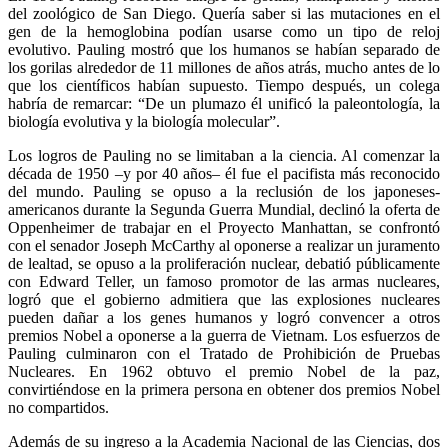
del zoológico de San Diego. Quería saber si las mutaciones en el
gen de la hemoglobina podían usarse como un tipo de reloj
evolutivo. Pauling mostró que los humanos se habían separado de
los gorilas alrededor de 11 millones de años atrás, mucho antes de lo
que los científicos habían supuesto. Tiempo después, un colega
habría de remarcar: “De un plumazo él unificó la paleontología, la
biología evolutiva y la biología molecular”.
Los logros de Pauling no se limitaban a la ciencia. Al comenzar la
década de 1950 –y por 40 años– él fue el pacifista más reconocido
del mundo. Pauling se opuso a la reclusión de los japoneses-
americanos durante la Segunda Guerra Mundial, declinó la oferta de
Oppenheimer de trabajar en el Proyecto Manhattan, se confrontó
con el senador Joseph McCarthy al oponerse a realizar un juramento
de lealtad, se opuso a la proliferación nuclear, debatió públicamente
con Edward Teller, un famoso promotor de las armas nucleares,
logró que el gobierno admitiera que las explosiones nucleares
pueden dañar a los genes humanos y logró convencer a otros
premios Nobel a oponerse a la guerra de Vietnam. Los esfuerzos de
Pauling culminaron con el Tratado de Prohibición de Pruebas
Nucleares. En 1962 obtuvo el premio Nobel de la paz,
convirtiéndose en la primera persona en obtener dos premios Nobel
no compartidos.
Además de su ingreso a la Academia Nacional de las Ciencias, dos