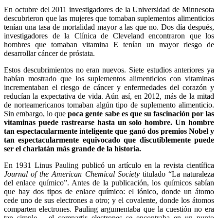
E
n octubre del 2011 investigadores de la Universidad de Minnesota
descubrieron que las mujeres que tomaban suplementos alimenticios
tenían una tasa de mortalidad mayor a las que no. Dos día después,
investigadores de la Clínica de Cleveland encontraron que los
hombres que tomaban vitamina E tenían un mayor riesgo de
desarrollar cáncer de próstata.
Estos descubrimientos no eran nuevos. Siete estudios anteriores ya
habían mostrado que los suplementos alimenticios con vitaminas
incrementaban el riesgo de cáncer y enfermedades del corazón y
reducían la expectativa de vida. Aún así, en 2012, más de la mitad
de norteamericanos tomaban algún tipo de suplemento alimenticio.
Sin embargo, lo que
poca gente sabe es que su fascinación por las
vitaminas puede rastrearse hasta un solo hombre. Un hombre
tan espectacularmente inteligente que ganó dos premios Nobel y
tan espectacularmente equivocado que discutiblemente puede
ser el charlatán más grande de la historia.
En 1931 Linus Pauling publicó un artículo en la revista científica
Journal of the American Chemical Society
titulado “La naturaleza
del enlace químico”. Antes de la publicación, los químicos sabían
que hay dos tipos de enlace químico: el iónico, donde un átomo
cede uno de sus electrones a otro; y el covalente, donde los átomos
comparten electrones. Pauling argumentaba que la cuestión no era
tan simple – el compartir electrones se encontraba en un punto