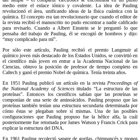
medio entre el enlace iónico y covalente. La idea de Pauling
revolucionó el área, unificando ideas de la física cuántica con la
química. El concepto era tan revolucionario que cuando el editor de
la revista recibió el manuscrito no pudo encontrar a nadie calificado
para revisarlo. Cuando a Albert Einstein se le preguntó lo que
pensaba del trabajo de Pauling, él se encogió de hombros y dijo:
“muy complicado para mí”.
Por sólo este artículo, Pauling recibió el premio Langmuir al
químico joven más destacado de los Estados Unidos, se convirtió en
el científico más joven en entrar a la Academia Nacional de las
Ciencias, obtuvo la posición de profesor de tiempo completo en
Caltech y ganó el premio Nobel de química. Tenía treinta años.
En 1951 Pauling publicó un artículo en la revista
Proceedings of
the
National Academy of Sciences
titulado “La estructura de las
proteínas”. Entonces los científicos sabían que las proteínas se
componían de una serie de aminoácidos. Pauling propuso que las
proteínas también tenían una estructura secundaria determinada por
cómo éstas se plegaban sobre sí mismas. Una de las posibles
configuraciones que Pauling propuso fue la hélice alfa, la cuál
posteriormente fue retomada por James Watson y Francis Crick para
explicar la estructura del DNA.
En 1961 Pauling recolectó sangre de gorilas, chimpancés y monos