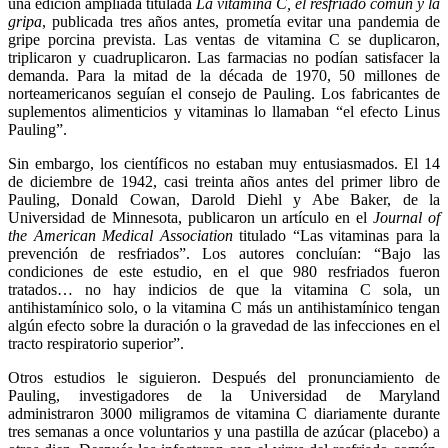
una edición ampliada titulada
La vitamina C, el resfriado común y la
gripa
, publicada tres años antes, prometía evitar una pandemia de
gripe porcina prevista. Las ventas de vitamina C se duplicaron,
triplicaron y cuadruplicaron. Las farmacias no podían satisfacer la
demanda. Para la mitad de la década de 1970, 50 millones de
norteamericanos seguían el consejo de Pauling. Los fabricantes de
suplementos alimenticios y vitaminas lo llamaban “el efecto Linus
Pauling”.
Sin embargo, los científicos no estaban muy entusiasmados. El 14
de diciembre de 1942, casi treinta años antes del primer libro de
Pauling, Donald Cowan, Darold Diehl y Abe Baker, de la
Universidad de Minnesota, publicaron un artículo en el
Journal of
the American
Medical Association
titulado “Las vitaminas para la
prevención de resfriados”. Los autores concluían: “Bajo las
condiciones de este estudio, en el que 980 resfriados fueron
tratados… no hay indicios de que la vitamina C sola, un
antihistamínico solo, o la vitamina C más un antihistamínico tengan
algún efecto sobre la duración o la gravedad de las infecciones en el
tracto respiratorio superior”.
Otros estudios le siguieron. Después del pronunciamiento de
Pauling, investigadores de la Universidad de Maryland
administraron 3000 miligramos de vitamina C diariamente durante
tres semanas a once voluntarios y una pastilla de azúcar (placebo) a