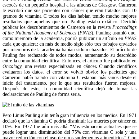
escocés de un pequeño hospital a las afueras de Glasgow. Cameron
le escribió que sus pacientes con cáncer que eran tratados con 10
gramos de vitamina C todos los días habían tenido mucho mejores
resultados que aquellos que no. Pauling estaba extático. Decidió
publicar los descubrimientos de Cameron en la revista
Proceedings
of the National Academy of Sciences
(
PNAS
). Pauling asumió que,
como miembro de la academia, podría publicar un artículo en
PNAS
cada que quisiera; en más de medio siglo sólo tres trabajos enviados
por miembros de la academia habían sido rechazados. El artículo de
Pauling fue rechazado de todos modos, aumentando su descrédito
entre la comunidad científica. Entonces, el artículo fue publicado en
Oncology,
una revista especializada en cáncer. Cuando científicos
evaluaron los datos, el error se volvió obvio: los pacientes que
Cameron había tratado con vitamina C estaban más sanos desde el
inicio del tratamiento, por lo que sus resultados fueron mejores.
Después de esto, la comunidad científica dejó de tomar las
declaraciones de Pauling de forma seria.
Pero Linus Pauling aún tenía gran influencia en los medios. En 1971
declaró que la vitamina C podría disminuir las muertes por cáncer en
10%. En 1977 fue aún más allá: “Mis estimación actual es que se
puede lograr una disminución del 75% con vitamina C sola y una
mayor reducción con el uso de otros suplementos alimenticios”. Con