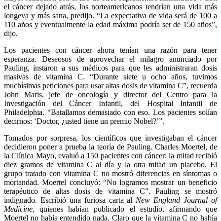
el cáncer dejado atrás, los norteamericanos tendrían una vida más
longeva y más sana, predijo. “La expectativa de vida será de 100 a
110 años y eventualmente la edad máxima podría ser de 150 años”,
dijo.
Los pacientes con cáncer ahora tenían una razón para tener
esperanza. Deseosos de aprovechar el milagro anunciado por
Pauling, instaron a sus médicos para que les administraran dosis
masivas de vitamina C. “Durante siete u ocho años, tuvimos
muchísimas peticiones para usar altas dosis de vitamina C”, recuerda
John Maris, jefe de oncología y director del Centro para la
Investigación del Cáncer Infantil, del Hospital Infantil de
Philadelphia. “Batallamos demasiado con eso. Los pacientes solían
decirnos: ‘Doctor, ¿usted tiene un premio Nobel?’”.
Tomados por sorpresa, los científicos que investigaban el cáncer
decidieron poner a prueba la teoría de Pauling. Charles Moertel, de
la Clínica Mayo, evaluó a 150 pacientes con cáncer: la mitad recibió
diez gramos de vitamina C al día y la otra mitad un placebo. El
grupo tratado con vitamina C no mostró diferencias en síntomas o
mortandad. Moertel concluyó: “No logramos mostrar un beneficio
terapéutico de altas dosis de vitamina C”. Pauling se mostró
indignado. Escribió una furiosa carta al
New England Journal of
Medicine
, quienes habían publicado el estudio, afirmando que
Moertel no había entendido nada. Claro que la vitamina C no había