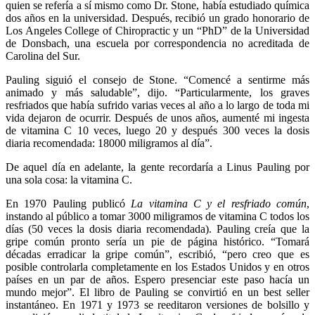
quien se refería a sí mismo como Dr. Stone, había estudiado química
dos años en la universidad. Después, recibió un grado honorario de
Los Angeles College of Chiropractic y un “PhD” de la Universidad
de Donsbach, una escuela por correspondencia no acreditada de
Carolina del Sur.
Pauling siguió el consejo de Stone. “Comencé a sentirme más
animado y más saludable”, dijo. “Particularmente, los graves
resfriados que había sufrido varias veces al año a lo largo de toda mi
vida dejaron de ocurrir. Después de unos años, aumenté mi ingesta
de vitamina C 10 veces, luego 20 y después 300 veces la dosis
diaria recomendada: 18000 miligramos al día”.
De aquel día en adelante, la gente recordaría a Linus Pauling por
una sola cosa: la vitamina C.
En 1970 Pauling publicó
La vitamina C y el resfriado común
,
instando al público a tomar 3000 miligramos de vitamina C todos los
días (50 veces la dosis diaria recomendada). Pauling creía que la
gripe común pronto sería un pie de página histórico. “Tomará
décadas erradicar la gripe común”, escribió, “pero creo que es
posible controlarla completamente en los Estados Unidos y en otros
países en un par de años. Espero presenciar este paso hacía un
mundo mejor”. El libro de Pauling se convirtió en un best seller
instantáneo. En 1971 y 1973 se reeditaron versiones de bolsillo y