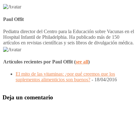
two
tabs
change
content
Paul Offit
below.
Pediatra director del Centro para la Educación sobre Vacunas en el
Hospital Infantil de Philadelphia. Ha publicado más de 150
artículos en revistas científicas y seis libros de divulgación médica.
Artículos recientes por Paul Offit
(
see all
)
El mito de las vitaminas: ¿por qué creemos que los
suplementos alimenticios son buenos?
- 18/04/2016
Interacciones
Deja un comentario
del
Lector