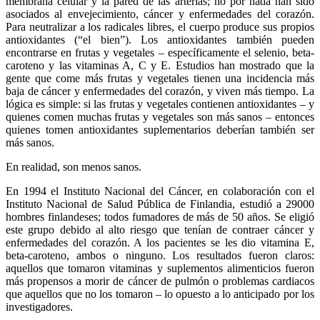
membrana celular y la pared de las arterias; no por nada han sido
asociados al envejecimiento, cáncer y enfermedades del corazón.
Para neutralizar a los radicales libres, el cuerpo produce sus propios
antioxidantes (“el bien”). Los antioxidantes también pueden
encontrarse en frutas y vegetales – específicamente el selenio, beta-
caroteno y las vitaminas A, C y E. Estudios han mostrado que la
gente que come más frutas y vegetales tienen una incidencia más
baja de cáncer y enfermedades del corazón, y viven más tiempo. La
lógica es simple: si las frutas y vegetales contienen antioxidantes – y
quienes comen muchas frutas y vegetales son más sanos – entonces
quienes tomen antioxidantes suplementarios deberían también ser
más sanos.
En realidad, son menos sanos.
En 1994 el Instituto Nacional del Cáncer, en colaboración con el
Instituto Nacional de Salud Pública de Finlandia, estudió a 29000
hombres finlandeses; todos fumadores de más de 50 años. Se eligió
este grupo debido al alto riesgo que tenían de contraer cáncer y
enfermedades del corazón. A los pacientes se les dio vitamina E,
beta-caroteno, ambos o ninguno. Los resultados fueron claros:
aquellos que tomaron vitaminas y suplementos alimenticios fueron
más propensos a morir de cáncer de pulmón o problemas cardiacos
que aquellos que no los tomaron – lo opuesto a lo anticipado por los
investigadores.