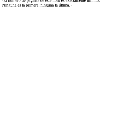
·El número de páginas de este libro es exactamente infinito.
Ninguna es la primera; ninguna la última. ·