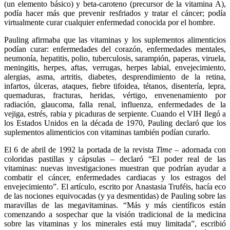
(un elemento básico) y beta-caroteno (precursor de la vitamina A),
podía hacer más que prevenir resfriados y tratar el cáncer; podía
virtualmente curar cualquier enfermedad conocida por el hombre.
Pauling afirmaba que las vitaminas y los suplementos alimenticios
podían curar: enfermedades del corazón, enfermedades mentales,
neumonía, hepatitis, polio, tuberculosis, sarampión, paperas, viruela,
meningitis, herpes, aftas, verrugas, herpes labial, envejecimiento,
alergias, asma, artritis, diabetes, desprendimiento de la retina,
infartos, úlceras, ataques, fiebre tifoidea, tétanos, disentería, lepra,
quemaduras, fracturas, heridas, vértigo, envenenamiento por
radiación, glaucoma, falla renal, influenza, enfermedades de la
vejiga, estrés, rabia y picaduras de serpiente. Cuando el VIH llegó a
los Estados Unidos en la década de 1970, Pauling declaró que los
suplementos alimenticios con vitaminas también podían curarlo.
El 6 de abril de 1992 la portada de la revista
Time
– adornada con
coloridas pastillas y cápsulas – declaró “El poder real de las
vitaminas: nuevas investigaciones muestran que podrían ayudar a
combatir el cáncer, enfermedades cardiacas y los estragos del
envejecimiento”. El artículo, escrito por Anastasia Truféis, hacía eco
de las nociones equivocadas (y ya desmentidas) de Pauling sobre las
maravillas de las megavitaminas. “Más y más científicos están
comenzando a sospechar que la visión tradicional de la medicina
sobre las vitaminas y los minerales está muy limitada”, escribió