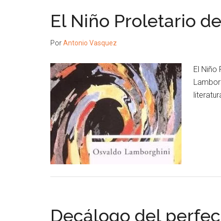
El Niño Proletario 
Por
Antonio Vasquez
El Niño 
Lamborg
literatu
Decálogo del perfec