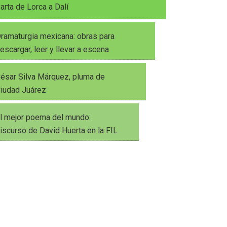
arta de Lorca a Dalí
ramaturgia mexicana: obras para
escargar, leer y llevar a escena
ésar Silva Márquez, pluma de
iudad Juárez
l mejor poema del mundo:
iscurso de David Huerta en la FIL