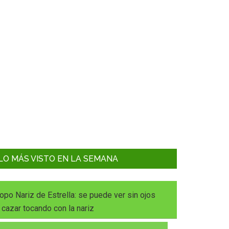
LO MÁS VISTO EN LA SEMANA
opo Nariz de Estrella: se puede ver sin ojos
 cazar tocando con la nariz