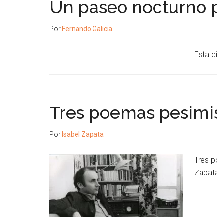
Un paseo nocturno 
Por
Fernando Galicia
Esta c
Tres poemas pesimist
Por
Isabel Zapata
Tres p
Zapat