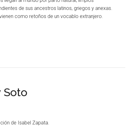
s llegan al mundo por parto natural, limpios
dientes de sus ancestros latinos, griegos y anexas.
 vienen como retoños de un vocablo extranjero.
 Soto
ción de Isabel Zapata.