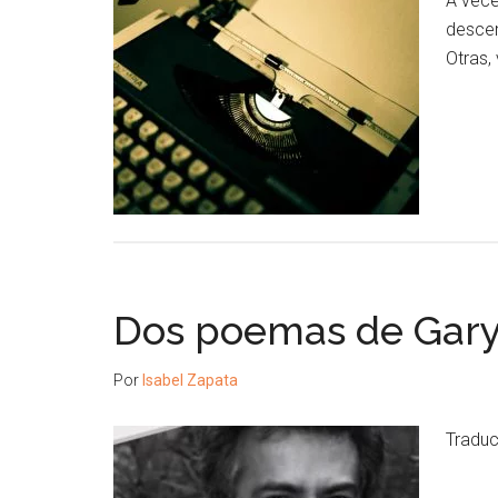
A vece
descen
Otras,
Dos poemas de Gary
Por
Isabel Zapata
Traduc