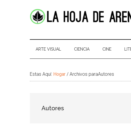
Skip
Skip
Ir
Brincar
to
to
a
el
main
secondary
la
pie
content
menu
Barra
de
La
Portal
Lateral
pagina
cultural
Principal
Hoja
de
ARTE VISUAL
CIENCIA
CINE
LI
temas
de
infinitos
Arena
Estas Aquí:
Hogar
/
Archivos paraAutores
Autores