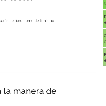
C
D
idarás del libro como de ti mismo.
d
C
C
E
d
 a la manera de