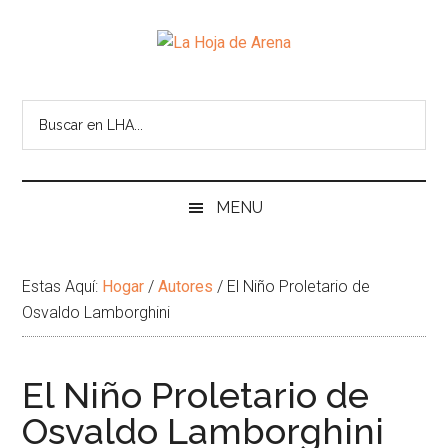
Skip
Skip
Ir
Brincar
to
to
a
el
La
main
secondary
la
pie
Portal
content
menu
Barra
de
cultural
Hoja
Lateral
pagina
de
Principal
temas
de
infinitos
Arena
MENU
Estas Aquí:
Hogar
/
Autores
/
El Niño Proletario de
Osvaldo Lamborghini
El Niño Proletario de
Osvaldo Lamborghini