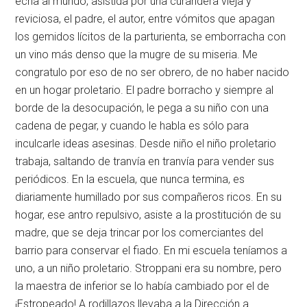
echa al mundo, asistida por una curandera vieja y
reviciosa, el padre, el autor, entre vómitos que apagan
los gemidos lícitos de la parturienta, se emborracha con
un vino más denso que la mugre de su miseria. Me
congratulo por eso de no ser obrero, de no haber nacido
en un hogar proletario. El padre borracho y siempre al
borde de la desocupación, le pega a su niño con una
cadena de pegar, y cuando le habla es sólo para
inculcarle ideas asesinas. Desde niño el niño proletario
trabaja, saltando de tranvía en tranvía para vender sus
periódicos. En la escuela, que nunca termina, es
diariamente humillado por sus compañeros ricos. En su
hogar, ese antro repulsivo, asiste a la prostitución de su
madre, que se deja trincar por los comerciantes del
barrio para conservar el fiado. En mi escuela teníamos a
uno, a un niño proletario. Stroppani era su nombre, pero
la maestra de inferior se lo había cambiado por el de
¡Estropeado! A rodillazos llevaba a la Dirección a