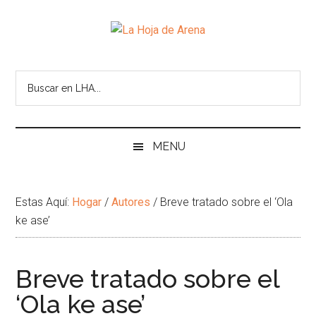
Skip
Skip
Ir
Brincar
to
to
a
el
La
main
secondary
la
pie
Portal
content
menu
Barra
de
cultural
Hoja
Lateral
pagina
de
Principal
temas
de
infinitos
Arena
MENU
Estas Aquí:
Hogar
/
Autores
/
Breve tratado sobre el ‘Ola
ke ase’
Breve tratado sobre el
‘Ola ke ase’