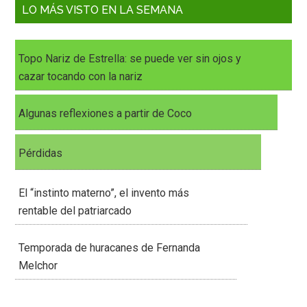
LO MÁS VISTO EN LA SEMANA
Topo Nariz de Estrella: se puede ver sin ojos y
cazar tocando con la nariz
Algunas reflexiones a partir de Coco
Pérdidas
El “instinto materno”, el invento más
rentable del patriarcado
Temporada de huracanes de Fernanda
Melchor