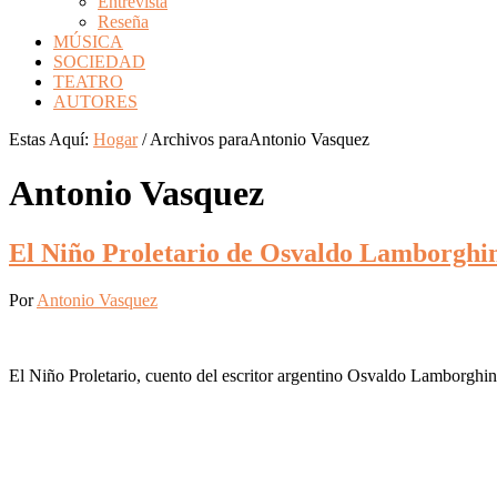
Entrevista
Reseña
MÚSICA
SOCIEDAD
TEATRO
AUTORES
Estas Aquí:
Hogar
/
Archivos paraAntonio Vasquez
Antonio Vasquez
El Niño Proletario de Osvaldo Lamborghi
Por
Antonio Vasquez
El Niño Proletario, cuento del escritor argentino Osvaldo Lamborghini (
Barra
lateral
Primaria