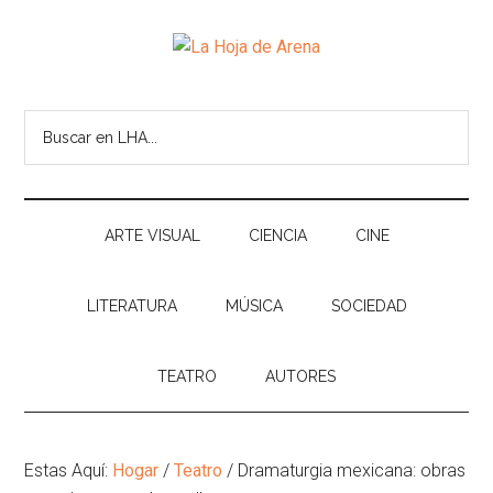
Skip
Skip
Ir
Brincar
to
to
a
el
La
main
secondary
la
pie
Portal
content
menu
Barra
de
cultural
Hoja
Buscar
Lateral
pagina
de
en
Principal
temas
de
LHA...
infinitos
Arena
ARTE VISUAL
CIENCIA
CINE
LITERATURA
MÚSICA
SOCIEDAD
TEATRO
AUTORES
Estas Aquí:
Hogar
/
Teatro
/
Dramaturgia mexicana: obras