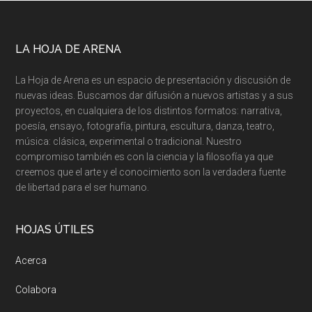
Footer
LA HOJA DE ARENA
La Hoja de Arena es un espacio de presentación y discusión de
nuevas ideas. Buscamos dar difusión a nuevos artistas y a sus
proyectos, en cualquiera de los distintos formatos: narrativa,
poesía, ensayo, fotografía, pintura, escultura, danza, teatro,
música: clásica, experimental o tradicional. Nuestro
compromiso también es con la ciencia y la filosofía ya que
creemos que el arte y el conocimiento son la verdadera fuente
de libertad para el ser humano.
HOJAS ÚTILES
Acerca
Colabora