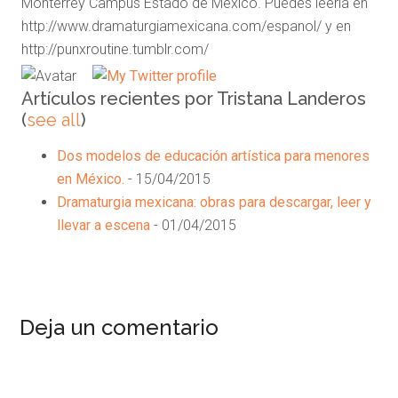
Monterrey Campus Estado de México. Puedes leerla en
http://www.dramaturgiamexicana.com/espanol/ y en
http://punxroutine.tumblr.com/
Artículos recientes por Tristana Landeros
(
see all
)
Dos modelos de educación artística para menores
en México.
- 15/04/2015
Dramaturgia mexicana: obras para descargar, leer y
llevar a escena
- 01/04/2015
Interacciones
Deja un comentario
del
Lector