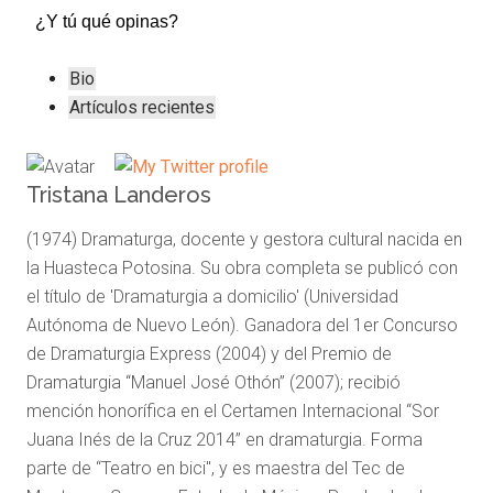
¿Y tú qué opinas?
The
Bio
following
Artículos recientes
two
tabs
change
Tristana Landeros
content
(1974) Dramaturga, docente y gestora cultural nacida en
below.
la Huasteca Potosina. Su obra completa se publicó con
el título de 'Dramaturgia a domicilio' (Universidad
Autónoma de Nuevo León). Ganadora del 1er Concurso
de Dramaturgia Express (2004) y del Premio de
Dramaturgia “Manuel José Othón” (2007); recibió
mención honorífica en el Certamen Internacional “Sor
Juana Inés de la Cruz 2014” en dramaturgia. Forma
parte de “Teatro en bici", y es maestra del Tec de