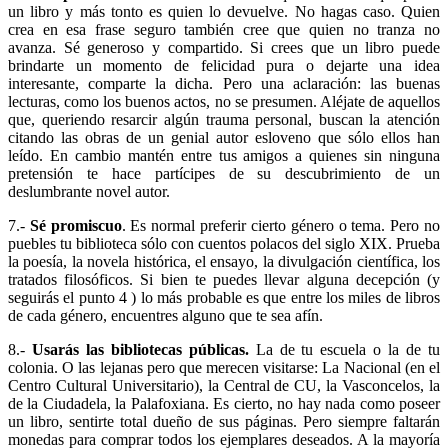
un libro y más tonto es quien lo devuelve. No hagas caso. Quien
crea en esa frase seguro también cree que quien no tranza no
avanza. Sé generoso y compartido. Si crees que un libro puede
brindarte un momento de felicidad pura o dejarte una idea
interesante, comparte la dicha. Pero una aclaración: las buenas
lecturas, como los buenos actos, no se presumen. Aléjate de aquellos
que, queriendo resarcir algún trauma personal, buscan la atención
citando las obras de un genial autor esloveno que sólo ellos han
leído. En cambio mantén entre tus amigos a quienes sin ninguna
pretensión te hace partícipes de su descubrimiento de un
deslumbrante novel autor.
7.-
Sé promiscuo
. Es normal preferir cierto género o tema. Pero no
puebles tu biblioteca sólo con cuentos polacos del siglo XIX. Prueba
la poesía, la novela histórica, el ensayo, la divulgación científica, los
tratados filosóficos. Si bien te puedes llevar alguna decepción (y
seguirás el punto 4 ) lo más probable es que entre los miles de libros
de cada género, encuentres alguno que te sea afín.
8.-
Usarás las bibliotecas públicas.
La de tu escuela o la de tu
colonia. O las lejanas pero que merecen visitarse: La Nacional (en el
Centro Cultural Universitario), la Central de CU, la Vasconcelos, la
de la Ciudadela, la Palafoxiana. Es cierto, no hay nada como poseer
un libro, sentirte total dueño de sus páginas. Pero siempre faltarán
monedas para comprar todos los ejemplares deseados. A la mayoría