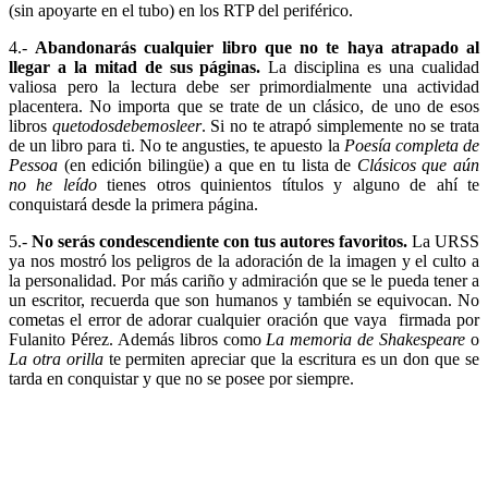
(sin apoyarte en el tubo) en los RTP del periférico.
4.-
Abandonarás cualquier libro que no te haya atrapado al
llegar a la mitad de sus páginas.
La disciplina es una cualidad
valiosa pero la lectura debe ser primordialmente una actividad
placentera. No importa que se trate de un clásico, de uno de esos
libros
quetodosdebemosleer
. Si no te atrapó simplemente no se trata
de un libro para ti. No te angusties, te apuesto la
Poesía completa de
Pessoa
(en edición bilingüe) a que en tu lista de
Clásicos que aún
no he leído
tienes otros quinientos títulos y alguno de ahí te
conquistará desde la primera página.
5.-
No serás condescendiente con tus autores favoritos.
La URSS
ya nos mostró los peligros de la adoración de la imagen y el culto a
la personalidad. Por más cariño y admiración que se le pueda tener a
un escritor, recuerda que son humanos y también se equivocan. No
cometas el error de adorar cualquier oración que vaya firmada por
Fulanito Pérez. Además libros como
La memoria de Shakespeare
o
La otra orilla
te permiten apreciar que la escritura es un don que se
tarda en conquistar y que no se posee por siempre.