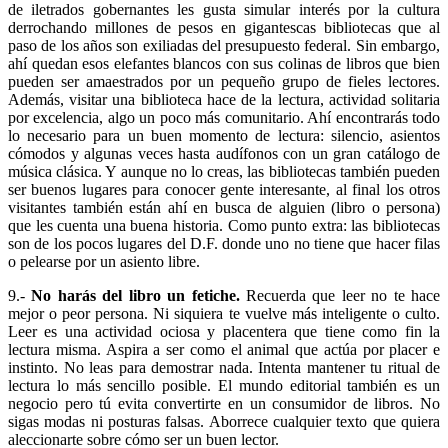
de iletrados gobernantes les gusta simular interés por la cultura
derrochando millones de pesos en gigantescas bibliotecas que al
paso de los años son exiliadas del presupuesto federal. Sin embargo,
ahí quedan esos elefantes blancos con sus colinas de libros que bien
pueden ser amaestrados por un pequeño grupo de fieles lectores.
Además, visitar una biblioteca hace de la lectura, actividad solitaria
por excelencia, algo un poco más comunitario. Ahí encontrarás todo
lo necesario para un buen momento de lectura: silencio, asientos
cómodos y algunas veces hasta audífonos con un gran catálogo de
música clásica. Y aunque no lo creas, las bibliotecas también pueden
ser buenos lugares para conocer gente interesante, al final los otros
visitantes también están ahí en busca de alguien (libro o persona)
que les cuenta una buena historia. Como punto extra: las bibliotecas
son de los pocos lugares del D.F. donde uno no tiene que hacer filas
o pelearse por un asiento libre.
9.-
No harás del libro un fetiche.
Recuerda que leer no te hace
mejor o peor persona. Ni siquiera te vuelve más inteligente o culto.
Leer es una actividad ociosa y placentera que tiene como fin la
lectura misma. Aspira a ser como el animal que actúa por placer e
instinto. No leas para demostrar nada. Intenta mantener tu ritual de
lectura lo más sencillo posible. El mundo editorial también es un
negocio pero tú evita convertirte en un consumidor de libros. No
sigas modas ni posturas falsas. Aborrece cualquier texto que quiera
aleccionarte sobre cómo ser un buen lector.