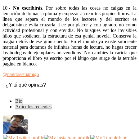
10.-
No escribirás.
Por sobre todas las cosas no caigas en la
tentación de tomar la pluma y empezar a crear tus propios libros. La
línea que separa el mundo de los lectores y del escritor es
delgadísima: evita cruzarla. Lee por placer y con agrado, no como
actividad profesional y con envidia. No busques ver los invisibles
hilos que sostienen la estructura de esa genial novela. Conserva la
magia detrás de ese gran cuento. En el mundo ya existe suficiente
material para dotarnos de infinitas horas de lectura, no hagas crecer
las bodegas de ejemplares no vendidos. No cambies la caricia que
proporciona el libro ya escrito por el látigo que surge de la terrible
página en blanco.
@nandoestuamigo
¿Y tú qué opinas?
The
Bio
following
Artículos recientes
two
tabs
change
content
below.