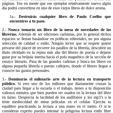
páginas. Ten en mente que ese ejemplar relativamente nuevo algún
día podrá convertirse en uno de esos viejos libros de dulce aroma.
1a.-
Destruirás cualquier libro de Paulo Coelho que
encuentres a tu paso.
2.-
Nunca tomarás un libro de la mesa de novedades de las
librerías.
Además de ser ediciones carísimas, por lo general dichos
espacios se llenan basándose en políticas editoriales, no por alguna
selección de calidad o estilo. Ningún lector que se respete quiere
privarse del placer de recorrer los pasillos de la librería, descubrir un
título olvidado en la repisa más alta del librero de poesía o dejarse
guiar por su brújula interna hacia el polo magnético de la sección de
ensayo literario. Pasa de las grandes cadenas y busca tus libros en
alguna pequeña librería o puesto callejero, donde el librero llegue a
conocer tus gustos personales.
3.-
Dominarás el milenario arte de la lectura en transporte
público.
Si eres uno de los millones que diariamente cruzan la
ciudad para llegar a la escuela o el trabajo, tienes a tu disposición
valiosos minutos que bien pueden ser usados en la lectura del libro
en turno. Desprecia la facilidad de los audífonos y los mp3’s o la
triste mediocridad de mirar películas en el celular. Ejercita tu
equilibro practicando la lectura a una mano en el metro. O si te
consideras experto puedes intentar la peligrosa lectura estilo libre