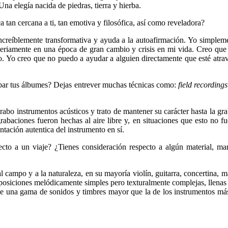
Una elegía nacida de piedras, tierra y hierba.
tan cercana a ti, tan emotiva y filosófica, así como reveladora?
creíblemente transformativa y ayuda a la autoafirmación. Yo simplemen
eriamente en una época de gran cambio y crisis en mi vida. Creo que 
ro. Yo creo que no puedo a ayudar a alguien directamente que esté atra
abar tus álbumes? Dejas entrever muchas técnicas como:
field recordings
grabo instrumentos acústicos y trato de mantener su carácter hasta la gr
abaciones fueron hechas al aire libre y, en situaciones que esto no fue
ntación autentica del instrumento en sí.
cto a un viaje? ¿Tienes consideración respecto a algún material, mar
al campo y a la naturaleza, en su mayoría violín, guitarra, concertina,
posiciones melódicamente simples pero texturalmente complejas, llenas
iene una gama de sonidos y timbres mayor que la de los instrumentos m