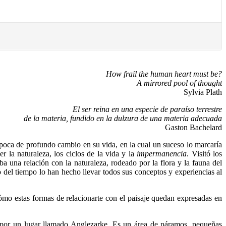
How frail the human heart must be?
A mirrored pool of thought
Sylvia Plath
El ser reina en una especie de paraíso terrestre
de la materia, fundido en la dulzura de una materia adecuada
Gaston Bachelard
época de profundo cambio en su vida, en la cual un suceso lo marcaría
 la naturaleza, los ciclos de la vida y la
impermanencia
. Visitó los
a una relación con la naturaleza, rodeado por la flora y la fauna del
o del tiempo lo han hecho llevar todos sus conceptos y experiencias al
mo estas formas de relacionarte con el paisaje quedan expresadas en
r por un lugar llamado Anglezarke. Es un área de páramos, pequeñas