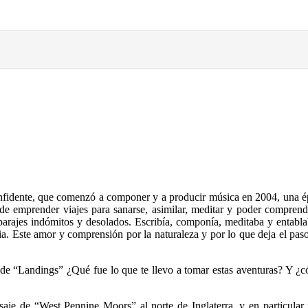
 confidente, que comenzó a componer y a producir música en 2004, una 
de emprender viajes para sanarse, asimilar, meditar y poder comprender
arajes indómitos y desolados. Escribía, componía, meditaba y entablab
cia. Este amor y comprensión por la naturaleza y por lo que deja el pas
e “Landings” ¿Qué fue lo que te llevo a tomar estas aventuras? Y ¿có
saje de “West Pennine Moors” al norte de Inglaterra, y en particula