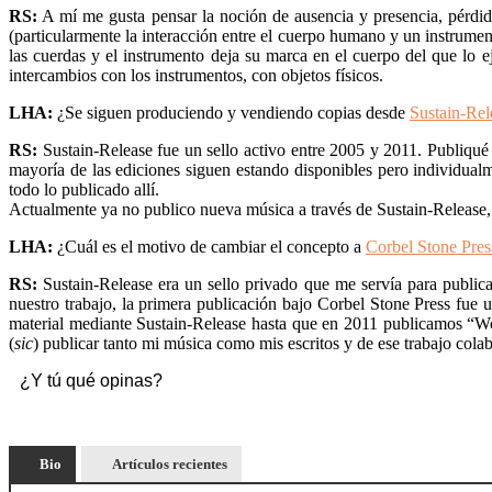
RS:
A mí me gusta pensar la noción de ausencia y presencia, pérdida
(particularmente la interacción entre el cuerpo humano y un instrume
las cuerdas y el instrumento deja su marca en el cuerpo del que lo 
intercambios con los instrumentos, con objetos físicos.
LHA:
¿Se siguen produciendo y vendiendo copias desde
Sustain-Rel
RS:
Sustain-Release fue un sello activo entre 2005 y 2011. Publiqu
mayoría de las ediciones siguen estando disponibles pero individu
todo lo publicado allí.
Actualmente ya no publico nueva música a través de Sustain-Release, p
LHA:
¿Cuál es el motivo de cambiar el concepto a
Corbel Stone Pres
RS:
Sustain-Release era un sello privado que me servía para public
nuestro trabajo, la primera publicación bajo Corbel Stone Press fue
material mediante Sustain-Release hasta que en 2011 publicamos “Wo
(
sic
) publicar tanto mi música como mis escritos y de ese trabajo colab
¿Y tú qué opinas?
Bio
Artículos recientes