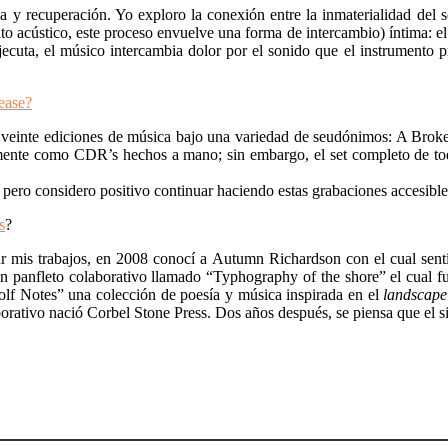
 y recuperación. Yo exploro la conexión entre la inmaterialidad del 
nto acústico, este proceso envuelve una forma de intercambio) íntima: 
ejecuta, el músico intercambia dolor por el sonido que el instrumento 
ease?
é veinte ediciones de música bajo una variedad de seudónimos: A Brok
almente como CDR’s hechos a mano; sin embargo, el set completo de to
ero considero positivo continuar haciendo estas grabaciones accesibles 
s
?
ar mis trabajos, en 2008 conocí a Autumn Richardson con el cual sen
 un panfleto colaborativo llamado “Typhography of the shore” el cual
lf Notes” una colección de poesía y música inspirada en el
landscape
orativo nació Corbel Stone Press. Dos años después, se piensa que el sig