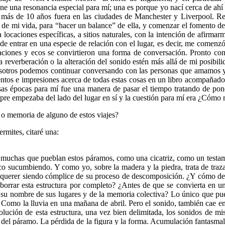
tiene una resonancia especial para mí; una es porque yo nací cerca de ahí
r más de 10 años fuera en las ciudades de Manchester y Liverpool. R
ón de mi vida, para “hacer un balance” de ella, y comenzar el fomento
aciones específicas, a sitios naturales, con la intención de afirmarm
de entrar en una especie de relación con el lugar, es decir, me comenzó
eraciones y ecos se convirtieron una forma de conversación. Pronto co
everberación o la alteración del sonido estén más allá de mi posibili
osotros podemos continuar conversando con las personas que amamos y
ientos e impresiones acerca de todas estas cosas en un libro acompaña
esas épocas para mí fue una manera de pasar el tiempo tratando de pon
mpre empezaba del lado del lugar en sí y la cuestión para mí era ¿Cómo
 o memoria de alguno de estos viajes?
rmites, citaré una:
muchas que pueblan estos páramos, como una cicatriz, como un testament
co sucumbiendo. Y como yo, sobre la madera y la piedra, trata de traz
in querer siendo cómplice de su proceso de descomposición. ¿Y cómo d
borrar esta estructura por completo? ¿Antes de que se convierta en u
u nombre de sus lugares y de la memoria colectiva? Lo único que puedo
 Como la lluvia en una mañana de abril. Pero el sonido, también cae en
olución de esta estructura, una vez bien delimitada, los sonidos de mi
s del páramo. La pérdida de la figura y la forma. Acumulación fantasmal,