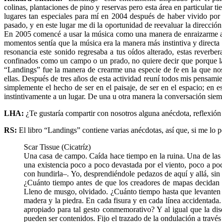
colinas, plantaciones de pino y reservas pero esta área en particular 
lugares tan especiales para mí en 2004 después de haber vivido po
pasado, y en este lugar me di la oportunidad de reevaluar la direcci
En 2005 comencé a usar la música como una manera de enraizarme a loc
momentos sentía que la música era la manera más instintiva y directa 
resonancia este sonido regresaba a tus oídos alterado, estas reverb
confinados como un campo o un prado, no quiere decir que porque la r
“Landings” fue la manera de crearme una especie de fe en la que n
ellas. Después de tres años de esta actividad reuní todos mis pensam
simplemente el hecho de ser en el paisaje, de ser en el espacio; en 
instintivamente a un lugar. De una u otra manera la conversación sie
LHA:
¿Te gustaría compartir con nosotros alguna anécdota, reflexión
RS:
El libro “Landings” contiene varias anécdotas, así que, si me lo pe
Scar Tissue (Cicatríz)
Una casa de campo. Caída hace tiempo en la ruina. Una de las 
una existencia poco a poco devastada por el viento, poco a po
con hundirla–. Yo, desprendiéndole pedazos de aquí y allá, s
¿Cuánto tiempo antes de que los creadores de mapas decidan 
Lleno de musgo, olvidado. ¿Cuánto tiempo hasta que levanten s
madera y la piedra. En cada fisura y en cada línea accidentada.
apropiado para tal gesto conmemorativo? Y al igual que la dis
pueden ser contenidos. Fijo el trazado de la ondulación a travé