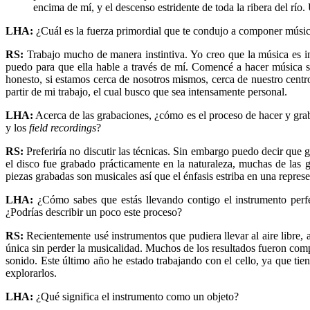
encima de mí, y el descenso estridente de toda la ribera del río. 
LHA:
¿Cuál es la fuerza primordial que te condujo a componer música 
RS:
Trabajo mucho de manera instintiva. Yo creo que la música es in
puedo para que ella hable a través de mí. Comencé a hacer música s
honesto, si estamos cerca de nosotros mismos, cerca de nuestro cent
partir de mi trabajo, el cual busco que sea intensamente personal.
LHA:
Acerca de las grabaciones, ¿cómo es el proceso de hacer y gr
y los
field recordings
?
RS:
Preferiría no discutir las técnicas. Sin embargo puedo decir que 
el disco fue grabado prácticamente en la naturaleza, muchas de las gr
piezas grabadas son musicales así que el énfasis estriba en una represe
LHA:
¿Cómo sabes que estás llevando contigo el instrumento perfe
¿Podrías describir un poco este proceso?
RS:
Recientemente usé instrumentos que pudiera llevar al aire libre, 
única sin perder la musicalidad. Muchos de los resultados fueron com
sonido. Este último año he estado trabajando con el cello, ya que t
explorarlos.
LHA:
¿Qué significa el instrumento como un objeto?