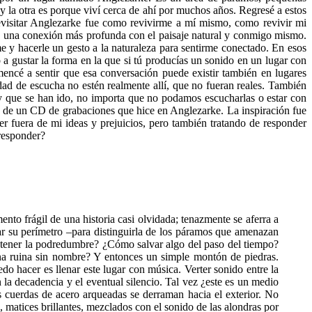
 y la otra es porque viví cerca de ahí por muchos años. Regresé a estos
evisitar Anglezarke fue como revivirme a mí mismo, como revivir mi
 de una conexión más profunda con el paisaje natural y conmigo mismo.
e y hacerle un gesto a la naturaleza para sentirme conectado. En esos
 a gustar la forma en la que si tú producías un sonido en un lugar con
mencé a sentir que esa conversación puede existir también en lugares
dad de escucha no estén realmente allí, que no fueran reales. También
 que se han ido, no importa que no podamos escucharlas o estar con
do de un CD de grabaciones que hice en Anglezarke. La inspiración fue
er fuera de mi ideas y prejuicios, pero también tratando de responder
 responder?
o frágil de una historia casi olvidada; tenazmente se aferra a
ar su perímetro –para distinguirla de los páramos que amenazan
etener la podredumbre? ¿Cómo salvar algo del paso del tiempo?
na ruina sin nombre? Y entonces un simple montón de piedras.
 hacer es llenar este lugar con música. Verter sonido entre la
 la decadencia y el eventual silencio. Tal vez ¿este es un medio
s cuerdas de acero arqueadas se derraman hacia el exterior. No
 matices brillantes, mezclados con el sonido de las alondras por