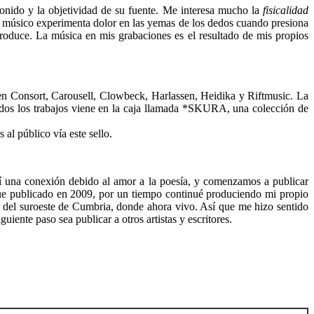
sonido y la objetividad de su fuente. Me interesa mucho la
fisicalidad
el músico experimenta dolor en las yemas de los dedos cuando presiona
produce. La música en mis grabaciones es el resultado de mis propios
en Consort, Carousell, Clowbeck, Harlassen, Heidika y Riftmusic. La
dos los trabajos viene en la caja llamada *SKURA, una colección de
al público vía este sello.
tí una conexión debido al amor a la poesía, y comenzamos a publicar
 fue publicado en 2009, por un tiempo continué produciendo mi propio
del suroeste de Cumbria, donde ahora vivo. Así que me hizo sentido
uiente paso sea publicar a otros artistas y escritores.