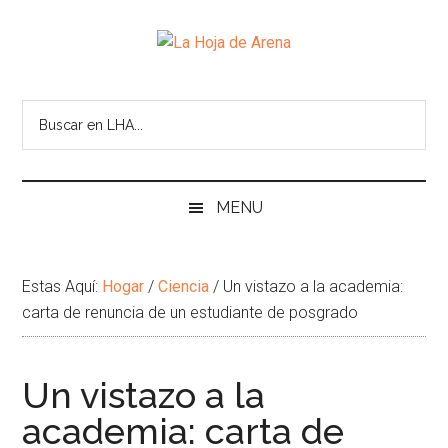
Skip
Skip
Ir
Brincar
to
to
a
el
La
main
secondary
la
pie
Portal
content
menu
Barra
de
cultural
Hoja
Lateral
pagina
de
Principal
temas
de
infinitos
Arena
MENU
Estas Aquí:
Hogar
/
Ciencia
/
Un vistazo a la academia:
carta de renuncia de un estudiante de posgrado
Un vistazo a la
academia: carta de