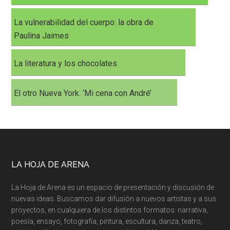
La vulnerabilidad del cuerpo: la obra de
Paulina Jaimes
La literatura y los chocolates
El otro Nueva York: ‘Mi cena con André’
LA HOJA DE ARENA
La Hoja de Arena es un espacio de presentación y discusión de
nuevas ideas. Buscamos dar difusión a nuevos artistas y a sus
proyectos, en cualquiera de los distintos formatos: narrativa,
poesía, ensayo, fotografía, pintura, escultura, danza, teatro,