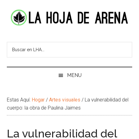
Skip
Skip
Ir
Brincar
to
to
a
el
main
secondary
la
pie
content
menu
Barra
de
La
Portal
Lateral
pagina
cultural
Principal
Hoja
de
temas
de
infinitos
Arena
MENU
Estas Aquí:
Hogar
/
Artes visuales
/
La vulnerabilidad del
cuerpo: la obra de Paulina Jaimes
La vulnerabilidad del