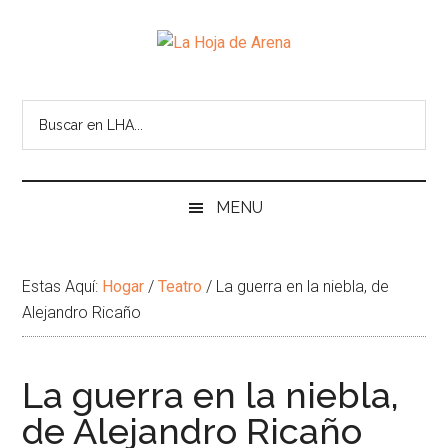
Skip
Skip
Ir
Brincar
to
to
a
el
La
main
secondary
la
pie
Portal
content
menu
Barra
de
cultural
Hoja
Lateral
pagina
de
Principal
temas
de
infinitos
Arena
MENU
Estas Aquí:
Hogar
/
Teatro
/
La guerra en la niebla, de
Alejandro Ricaño
La guerra en la niebla,
de Alejandro Ricaño