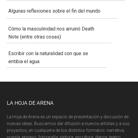
Algunas reflexiones sobre el fin del mundo
Cómo la masculinidad nos arruinó Death
Note (entre otras cosas)
Escribir con la naturalidad con que se
entibia el agua
LA HOJA DE ARENA
La Hoja de Arena es un espacio de presentación y discusión de
nuevas ideas. Buscamos dar difusión a nuevos artistas y a sus
proyectos, en cualquiera de los distintos formatos: narrativa,
poesía, ensayo, fotografía, pintura, escultura, danza, teatro,