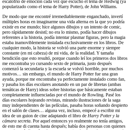
escalofrío de emoción cada vez que escucho el tema de Hedwig (ya
popularizado como el tema de Harry Potter), de John Williams.
De modo que me encontré irremediablemente enganchado, invertí
múltiples horas en imaginarme una vida alterna en la que yo podría
existir en ese mundo; hice algunos dibujos y un intento de comic,
pero rápidamente desistí; no era lo mismo, podía hacer dibujos
referentes a la historia, podía intentar plasmar figuras, pero la magia
estaba inamoviblemente instalada exclusivamente en los libros. De
cualquier modo, la historia se volvió una parte enorme y siempre
constante (en mi cabeza) de mi vida, de la realidad. Y tamaña
bendición que esto resultó, porque cuando leí los primeros dos libros
me encontraba yo cursando sexto de primaria, justo después
comenzó la secundaria y la escuela se volvió horrible, por muchos
motivos… sin embargo, el mundo de Harry Potter fue una gran
ayuda, porque me encontraba ya perfectamente instalado como fan,
y pasaba los días escolares anotando en un par de libretas (ambas
temáticas de Harry) ideas sobre historias que básicamente estaban
completamente influenciadas por el mundo de Rowling. Pasé los
días escolares hojeando revistas, mirando ilustraciones de la saga
muy independientes de las películas, pasaba horas soñando despierto
en el salón de clases… alguna vez, incluso, empecé a escribir mi
idea de un guion de cine adaptando el libro de
Harry Potter y la
cámara secreta
. Por aquel entonces yo realmente no tenía amigos,
de esto me di cuenta hasta después; había dos personas con quienes