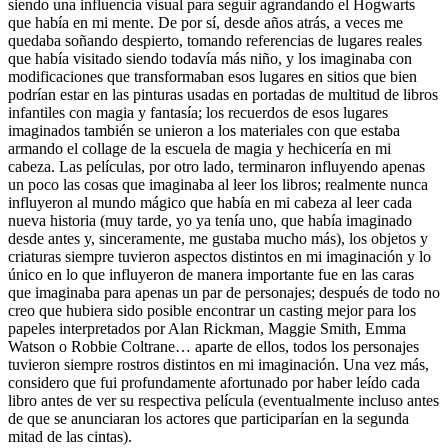
siendo una influencia visual para seguir agrandando el Hogwarts
que había en mi mente. De por sí, desde años atrás, a veces me
quedaba soñando despierto, tomando referencias de lugares reales
que había visitado siendo todavía más niño, y los imaginaba con
modificaciones que transformaban esos lugares en sitios que bien
podrían estar en las pinturas usadas en portadas de multitud de libros
infantiles con magia y fantasía; los recuerdos de esos lugares
imaginados también se unieron a los materiales con que estaba
armando el collage de la escuela de magia y hechicería en mi
cabeza. Las películas, por otro lado, terminaron influyendo apenas
un poco las cosas que imaginaba al leer los libros; realmente nunca
influyeron al mundo mágico que había en mi cabeza al leer cada
nueva historia (muy tarde, yo ya tenía uno, que había imaginado
desde antes y, sinceramente, me gustaba mucho más), los objetos y
criaturas siempre tuvieron aspectos distintos en mi imaginación y lo
único en lo que influyeron de manera importante fue en las caras
que imaginaba para apenas un par de personajes; después de todo no
creo que hubiera sido posible encontrar un casting mejor para los
papeles interpretados por Alan Rickman, Maggie Smith, Emma
Watson o Robbie Coltrane… aparte de ellos, todos los personajes
tuvieron siempre rostros distintos en mi imaginación. Una vez más,
considero que fui profundamente afortunado por haber leído cada
libro antes de ver su respectiva película (eventualmente incluso antes
de que se anunciaran los actores que participarían en la segunda
mitad de las cintas).