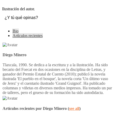
Ilustración del autor.
¿Y tú qué opinas?
The
Bio
following
Artículos recientes
two
tabs
change
content
Diego Minero
below.
Tlaxcala, 1990. Se dedica a la escritura y a la ilustración. Ha sido
becario del Foecat en dos ocasiones en la disciplina de Letras, y
ganador del Premio Estatal de Cuento (2010); publicó la novela
ilustrada 'El pueblo en el bosque', la novela corta 'Un último vaso
de Jerez' y el cuentario ilustrado 'Grand Guignol'. Ha publicado
columnas y viñetas en diversos medios impresos. Ha tomado un par
de talleres, pero el grueso de su formación ha sido autodidacta.
Artículos recientes por Diego Minero
(
see all
)