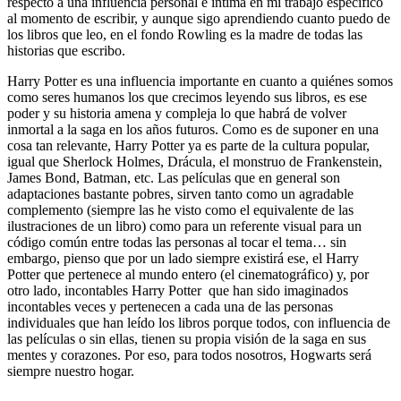
respecto a una influencia personal e íntima en mi trabajo específico
al momento de escribir, y aunque sigo aprendiendo cuanto puedo de
los libros que leo, en el fondo Rowling es la madre de todas las
historias que escribo.
Harry Potter es una influencia importante en cuanto a quiénes somos
como seres humanos los que crecimos leyendo sus libros, es ese
poder y su historia amena y compleja lo que habrá de volver
inmortal a la saga en los años futuros. Como es de suponer en una
cosa tan relevante, Harry Potter ya es parte de la cultura popular,
igual que Sherlock Holmes, Drácula, el monstruo de Frankenstein,
James Bond, Batman, etc. Las películas que en general son
adaptaciones bastante pobres, sirven tanto como un agradable
complemento (siempre las he visto como el equivalente de las
ilustraciones de un libro) como para un referente visual para un
código común entre todas las personas al tocar el tema… sin
embargo, pienso que por un lado siempre existirá ese, el Harry
Potter que pertenece al mundo entero (el cinematográfico) y, por
otro lado, incontables Harry Potter que han sido imaginados
incontables veces y pertenecen a cada una de las personas
individuales que han leído los libros porque todos, con influencia de
las películas o sin ellas, tienen su propia visión de la saga en sus
mentes y corazones. Por eso, para todos nosotros, Hogwarts será
siempre nuestro hogar.