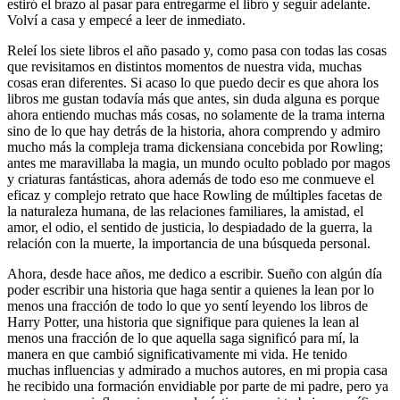
estiró el brazo al pasar para entregarme el libro y seguir adelante.
Volví a casa y empecé a leer de inmediato.
Releí los siete libros el año pasado y, como pasa con todas las cosas
que revisitamos en distintos momentos de nuestra vida, muchas
cosas eran diferentes. Si acaso lo que puedo decir es que ahora los
libros me gustan todavía más que antes, sin duda alguna es porque
ahora entiendo muchas más cosas, no solamente de la trama interna
sino de lo que hay detrás de la historia, ahora comprendo y admiro
mucho más la compleja trama dickensiana concebida por Rowling;
antes me maravillaba la magia, un mundo oculto poblado por magos
y criaturas fantásticas, ahora además de todo eso me conmueve el
eficaz y complejo retrato que hace Rowling de múltiples facetas de
la naturaleza humana, de las relaciones familiares, la amistad, el
amor, el odio, el sentido de justicia, lo despiadado de la guerra, la
relación con la muerte, la importancia de una búsqueda personal.
Ahora, desde hace años, me dedico a escribir. Sueño con algún día
poder escribir una historia que haga sentir a quienes la lean por lo
menos una fracción de todo lo que yo sentí leyendo los libros de
Harry Potter, una historia que signifique para quienes la lean al
menos una fracción de lo que aquella saga significó para mí, la
manera en que cambió significativamente mi vida. He tenido
muchas influencias y admirado a muchos autores, en mi propia casa
he recibido una formación envidiable por parte de mi padre, pero ya