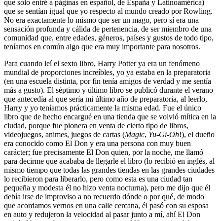
que sólo entré a páginas en español, de España y Latinoamérica)
que se sentían igual que yo respecto al mundo creado por Rowling.
No era exactamente lo mismo que ser un mago, pero sí era una
sensación profunda y cálida de pertenencia, de ser miembro de una
comunidad que, entre edades, géneros, países y gustos de todo tipo,
teníamos en común algo que era muy importante para nosotros.
Para cuando leí el sexto libro, Harry Potter ya era un fenómeno
mundial de proporciones increíbles, yo ya estaba en la preparatoria
(en una escuela distinta, por fin tenía amigos de verdad y me sentía
más a gusto). El séptimo y último libro se publicó durante el verano
que antecedía al que sería mi último año de preparatoria, al leerlo,
Harry y yo teníamos prácticamente la misma edad. Fue el único
libro que de hecho encargué en una tienda que se volvió mítica en la
ciudad, porque fue pionera en venta de cierto tipo de libros,
videojuegos, animes, juegos de cartas (
Magic
,
Yu-Gi-Oh
!), el dueño
era conocido como El Don y era una persona con muy buen
carácter; fue precisamente El Don quien, por la noche, me llamó
para decirme que acababa de llegarle el libro (lo recibió en inglés, al
mismo tiempo que todas las grandes tiendas en las grandes ciudades
lo recibieron para liberarlo, pero como esta es una ciudad tan
pequeña y modesta él no hizo venta nocturna), pero me dijo que él
debía irse de improviso a no recuerdo dónde o por qué, de modo
que acordamos vernos en una calle cercana, él pasó con su esposa
en auto y redujeron la velocidad al pasar junto a mí, ahí El Don