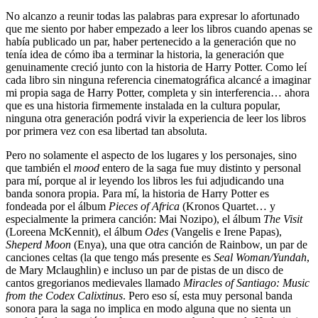
No alcanzo a reunir todas las palabras para expresar lo afortunado
que me siento por haber empezado a leer los libros cuando apenas se
había publicado un par, haber pertenecido a la generación que no
tenía idea de cómo iba a terminar la historia, la generación que
genuinamente creció junto con la historia de Harry Potter. Como leí
cada libro sin ninguna referencia cinematográfica alcancé a imaginar
mi propia saga de Harry Potter, completa y sin interferencia… ahora
que es una historia firmemente instalada en la cultura popular,
ninguna otra generación podrá vivir la experiencia de leer los libros
por primera vez con esa libertad tan absoluta.
Pero no solamente el aspecto de los lugares y los personajes, sino
que también el
mood
entero de la saga fue muy distinto y personal
para mí, porque al ir leyendo los libros les fui adjudicando una
banda sonora propia. Para mí, la historia de Harry Potter es
fondeada por el álbum
Pieces of Africa
(Kronos Quartet… y
especialmente la primera canción: Mai Nozipo), el álbum
The Visit
(Loreena McKennit), el álbum
Odes
(Vangelis e Irene Papas),
Sheperd Moon
(Enya), una que otra canción de Rainbow, un par de
canciones celtas (la que tengo más presente es
Seal Woman/Yundah
,
de Mary Mclaughlin) e incluso un par de pistas de un disco de
cantos gregorianos medievales llamado
Miracles of Santiago: Music
from the Codex Calixtinus
. Pero eso sí, esta muy personal banda
sonora para la saga no implica en modo alguna que no sienta un