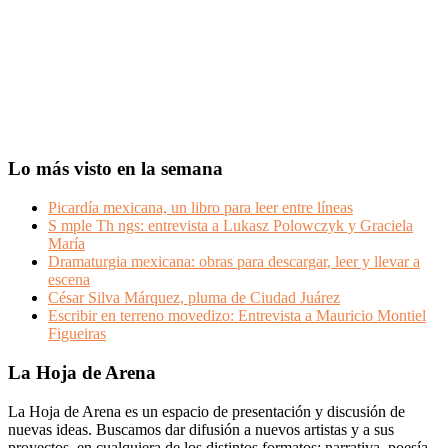
Lo más visto en la semana
Picardía mexicana, un libro para leer entre líneas
S mple Th ngs: entrevista a Lukasz Polowczyk y Graciela
María
Dramaturgia mexicana: obras para descargar, leer y llevar a
escena
César Silva Márquez, pluma de Ciudad Juárez
Escribir en terreno movedizo: Entrevista a Mauricio Montiel
Figueiras
Footer
La Hoja de Arena
La Hoja de Arena es un espacio de presentación y discusión de
nuevas ideas. Buscamos dar difusión a nuevos artistas y a sus
proyectos, en cualquiera de los distintos formatos: narrativa, poesía,