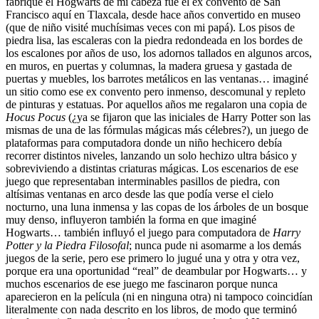
fabriqué el Hogwarts de mi cabeza fue el ex convento de San
Francisco aquí en Tlaxcala, desde hace años convertido en museo
(que de niño visité muchísimas veces con mi papá). Los pisos de
piedra lisa, las escaleras con la piedra redondeada en los bordes de
los escalones por años de uso, los adornos tallados en algunos arcos,
en muros, en puertas y columnas, la madera gruesa y gastada de
puertas y muebles, los barrotes metálicos en las ventanas… imaginé
un sitio como ese ex convento pero inmenso, descomunal y repleto
de pinturas y estatuas. Por aquellos años me regalaron una copia de
Hocus Pocus
(¿ya se fijaron que las iniciales de Harry Potter son las
mismas de una de las fórmulas mágicas más célebres?), un juego de
plataformas para computadora donde un niño hechicero debía
recorrer distintos niveles, lanzando un solo hechizo ultra básico y
sobreviviendo a distintas criaturas mágicas. Los escenarios de ese
juego que representaban interminables pasillos de piedra, con
altísimas ventanas en arco desde las que podía verse el cielo
nocturno, una luna inmensa y las copas de los árboles de un bosque
muy denso, influyeron también la forma en que imaginé
Hogwarts… también influyó el juego para computadora de
Harry
Potter y la Piedra Filosofal
; nunca pude ni asomarme a los demás
juegos de la serie, pero ese primero lo jugué una y otra y otra vez,
porque era una oportunidad “real” de deambular por Hogwarts… y
muchos escenarios de ese juego me fascinaron porque nunca
aparecieron en la película (ni en ninguna otra) ni tampoco coincidían
literalmente con nada descrito en los libros, de modo que terminó