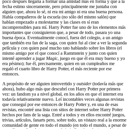
poco después llegaría a formar una amistad más en forma y que a la
fecha estimo sinceramente, pero principalmente me juntaba con
alguien que, ahora lo sé, ni era mi amigo ni era una buena persona.
Había compañeros de la escuela (no sólo del mismo salón) que
habían empezado a molestarme y las clases en sí eran
incomprensibles para mí. Harry Potter fue uno de los elementos más
importantes que consiguieron que, a pesar de todo, pasara yo una
buena época. Eventualmente conocí, fuera del colegio, a un amigo
que también era fan de la saga, con quien fui al cine a ver la segunda
película y con quien pasé mucho rato hablando sobre los libros (el
mismo amigo por el que conocí a Rammstein y junto con quien
intenté aprender a jugar
Magic
, juego en que él era muy bueno y yo
era pésimo); fue él, precisamente, quien en un cumpleaños me
regaló el cuarto libro de Harry Potter, el más reciente por ese
entonces.
A propósito de ser alguien introvertido y
outsider
(todavía más que
ahora), hubo algo más que descubrí con Harry Potter por primera
vez: un fandom ya a nivel global, en los años en que el internet era
todavía relativamente nuevo. Leí incontables veces algunas revistas
que conseguí por ese entonces de Harry Potter y, en una de esas
revistas, encontré una lista con sitios de internet sobre Harry Potter
hechos por fans de la saga. Entré a todos y en ellos encontré juegos,
trivias, artículos, fanarts pero, sobre todo, un vistazo real a la enorme
comunidad de gente en todo el mundo (en todo el mundo, a pesar de