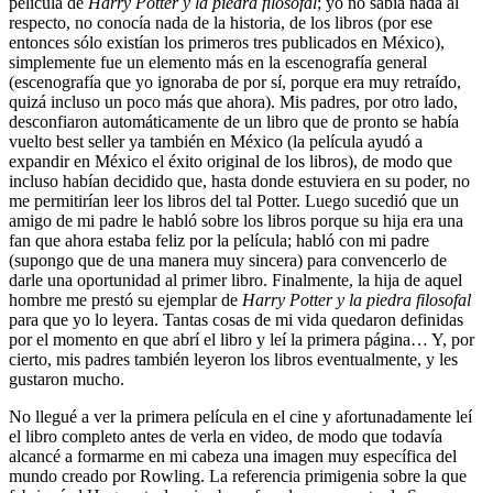
película de
Harry Potter y la piedra filosofal
; yo no sabía nada al
respecto, no conocía nada de la historia, de los libros (por ese
entonces sólo existían los primeros tres publicados en México),
simplemente fue un elemento más en la escenografía general
(escenografía que yo ignoraba de por sí, porque era muy retraído,
quizá incluso un poco más que ahora). Mis padres, por otro lado,
desconfiaron automáticamente de un libro que de pronto se había
vuelto best seller ya también en México (la película ayudó a
expandir en México el éxito original de los libros), de modo que
incluso habían decidido que, hasta donde estuviera en su poder, no
me permitirían leer los libros del tal Potter. Luego sucedió que un
amigo de mi padre le habló sobre los libros porque su hija era una
fan que ahora estaba feliz por la película; habló con mi padre
(supongo que de una manera muy sincera) para convencerlo de
darle una oportunidad al primer libro. Finalmente, la hija de aquel
hombre me prestó su ejemplar de
Harry Potter y la piedra filosofal
para que yo lo leyera. Tantas cosas de mi vida quedaron definidas
por el momento en que abrí el libro y leí la primera página… Y, por
cierto, mis padres también leyeron los libros eventualmente, y les
gustaron mucho.
No llegué a ver la primera película en el cine y afortunadamente leí
el libro completo antes de verla en video, de modo que todavía
alcancé a formarme en mi cabeza una imagen muy específica del
mundo creado por Rowling. La referencia primigenia sobre la que