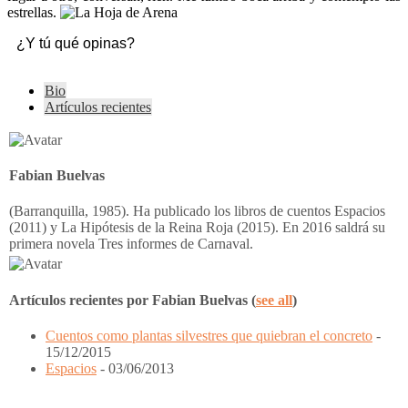
estrellas.
¿Y tú qué opinas?
The
Bio
following
Artículos recientes
two
tabs
change
content
Fabian Buelvas
below.
(Barranquilla, 1985). Ha publicado los libros de cuentos Espacios
(2011) y La Hipótesis de la Reina Roja (2015). En 2016 saldrá su
primera novela Tres informes de Carnaval.
Artículos recientes por Fabian Buelvas
(
see all
)
Cuentos como plantas silvestres que quiebran el concreto
-
15/12/2015
Espacios
- 03/06/2013
Interacciones