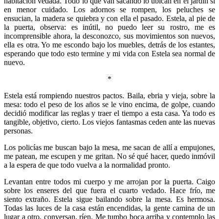
habitación vedada. Todo lo que van sacando lo ubican en el jardín si
en menor cuidado. Los adornos se rompen, los peluches se
ensucian, la madera se quiebra y con ella el pasado. Estela, al pie de
la puerta, observa: es inútil, no puedo leer su rostro, me es
incomprensible ahora, la desconozco, sus movimientos son nuevos,
ella es otra. Yo me escondo bajo los muebles, detrás de los estantes,
esperando que todo esto termine y mi vida con Estela sea normal de
nuevo.
*
Estela está rompiendo nuestros pactos. Baila, ebria y vieja, sobre la
mesa: todo el peso de los años se le vino encima, de golpe, cuando
decidió modificar las reglas y traer el tiempo a esta casa. Ya todo es
tangible, objetivo, cierto. Los viejos fantasmas ceden ante las nuevas
personas.
Los policías me buscan bajo la mesa, me sacan de allí a empujones,
me patean, me escupen y me gritan. No sé qué hacer, quedo inmóvil
a la espera de que todo vuelva a la normalidad pronto.
Levantan entre todos mi cuerpo y me arrojan por la puerta. Caigo
sobre los enseres del que fuera el cuarto vedado. Hace frío, me
siento extraño. Estela sigue bailando sobre la mesa. Es hermosa.
Todas las luces de la casa están encendidas, la gente camina de un
lugar a otro, conversan, ríen. Me tumbo boca arriba y contemplo las