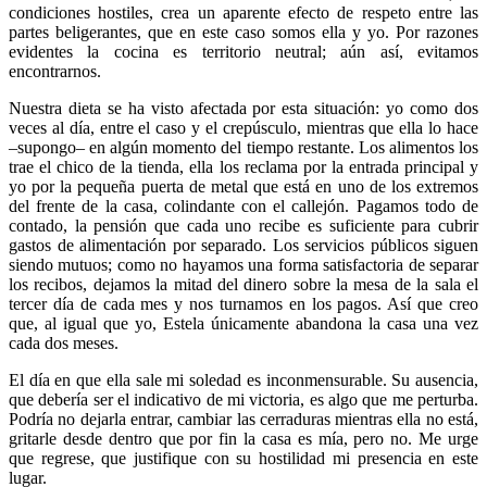
condiciones hostiles, crea un aparente efecto de respeto entre las
partes beligerantes, que en este caso somos ella y yo. Por razones
evidentes la cocina es territorio neutral; aún así, evitamos
encontrarnos.
Nuestra dieta se ha visto afectada por esta situación: yo como dos
veces al día, entre el caso y el crepúsculo, mientras que ella lo hace
–supongo– en algún momento del tiempo restante. Los alimentos los
trae el chico de la tienda, ella los reclama por la entrada principal y
yo por la pequeña puerta de metal que está en uno de los extremos
del frente de la casa, colindante con el callejón. Pagamos todo de
contado, la pensión que cada uno recibe es suficiente para cubrir
gastos de alimentación por separado. Los servicios públicos siguen
siendo mutuos; como no hayamos una forma satisfactoria de separar
los recibos, dejamos la mitad del dinero sobre la mesa de la sala el
tercer día de cada mes y nos turnamos en los pagos. Así que creo
que, al igual que yo, Estela únicamente abandona la casa una vez
cada dos meses.
El día en que ella sale mi soledad es inconmensurable. Su ausencia,
que debería ser el indicativo de mi victoria, es algo que me perturba.
Podría no dejarla entrar, cambiar las cerraduras mientras ella no está,
gritarle desde dentro que por fin la casa es mía, pero no. Me urge
que regrese, que justifique con su hostilidad mi presencia en este
lugar.