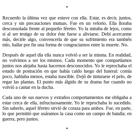
*
Recuerdo la última vez que estuve con ella. Estar, es decir, juntos,
cerca y sin precauciones mutuas. Fue en un velorio. Ella lloraba
desconsolada frente al pequeño féretro. Yo la miraba de lejos, como
si al ser testigo de su dolor éste fuese a aliviarse. Debí acercarme
más, decirle algo, convencerla de que su sufrimiento era también
mío, hallar por fin una forma de congraciarnos entre la muerte. No.
Después de aquel día ella nunca volvió a ser la misma. En realidad,
no volvimos a ser los mismos. Cada momento que compartíamos
juntos nos alejaba hasta hacernos desconocidos. Yo le reprochaba el
estado de postración en que había caído luego del funeral: comía
poco, hablaba menos, estaba irascible. Dejó de tinturarse el pelo, de
regar las plantas. El punto más álgido de su drama fue cuando no
volvió a cantar en la ducha.
Cada uno de sus nuevos y extraños comportamientos me obligaba a
estar cerca de ella, infructuosamente. Yo le reprochaba lo sucedido.
Sin saberlo, aquel féretro sirvió de coraza para ambos. Fue, en parte,
lo que permitió que usáramos la casa como un campo de batalla; en
guerra, pero juntos.
*