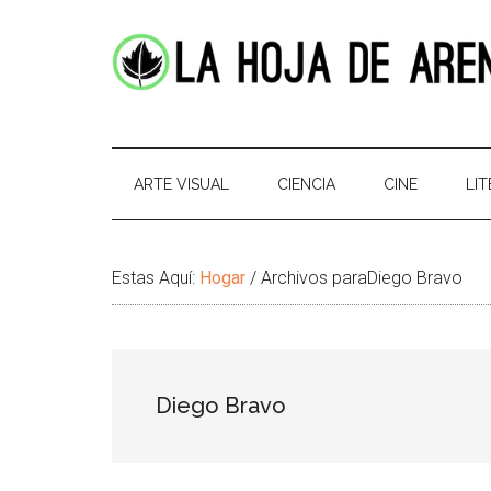
Skip
Skip
Ir
Brincar
to
to
a
el
main
secondary
la
pie
content
menu
Barra
de
La
Portal
Lateral
pagina
cultural
Principal
Hoja
de
ARTE VISUAL
CIENCIA
CINE
LI
temas
de
infinitos
Arena
Estas Aquí:
Hogar
/
Archivos paraDiego Bravo
Diego Bravo