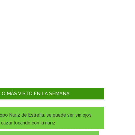
LO MÁS VISTO EN LA SEMANA
opo Nariz de Estrella: se puede ver sin ojos
 cazar tocando con la nariz