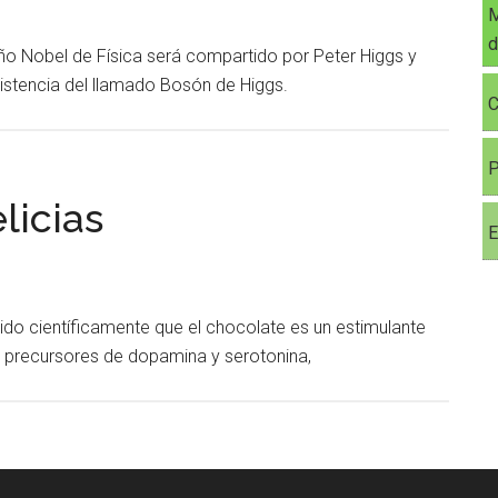
M
d
ño Nobel de Física será compartido por Peter Higgs y
xistencia del llamado Bosón de Higgs.
C
P
licias
E
ido científicamente que el chocolate es un estimulante
e precursores de dopamina y serotonina,