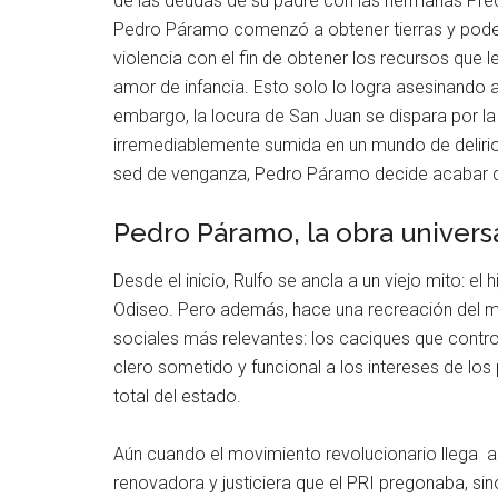
de las deudas de su padre con las hermanas Preci
Pedro Páramo comenzó a obtener tierras y poder
violencia con el fin de obtener los recursos que
amor de infancia. Esto solo lo logra asesinando
embargo, la locura de San Juan se dispara por la 
irremediablemente sumida en un mundo de delirio
sed de venganza, Pedro Páramo decide acabar 
Pedro Páramo, la obra univers
Desde el inicio, Rulfo se ancla a un viejo mito: 
Odiseo. Pero además, hace una recreación del mu
sociales más relevantes: los caciques que controla
clero sometido y funcional a los intereses de lo
total del estado.
Aún cuando el movimiento revolucionario llega 
renovadora y justiciera que el PRI pregonaba, si