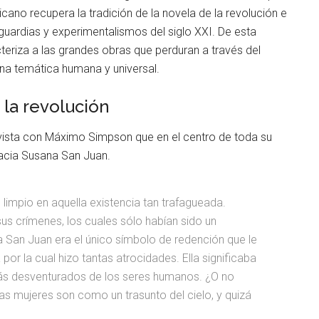
icano recupera la tradición de la novela de la revolución e
uardias y experimentalismos del siglo XXI. De esta
eriza a las grandes obras que perduran a través del
una temática humana y universal.
la revolución
vista con Máximo Simpson que en el centro de toda su
acia Susana San Juan.
limpio en aquella existencia tan trafagueada.
s crímenes, los cuales sólo habían sido un
 San Juan era el único símbolo de redención que le
or la cual hizo tantas atrocidades. Ella significaba
l más desventurados de los seres humanos. ¿O no
as mujeres son como un trasunto del cielo, y quizá