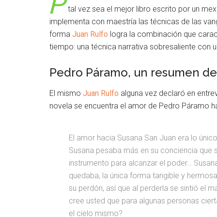
P
tal vez sea el mejor libro escrito por un mex
implementa con maestría las técnicas de las vang
forma
Juan Rulfo
logra la combinación que caract
tiempo: una técnica narrativa sobresaliente con 
Pedro Páramo, un resumen de 
El mismo
Juan Rulfo
alguna vez declaró en entre
novela se encuentra el amor de Pedro Páramo h
El amor hacia Susana San Juan era lo único 
Susana pesaba más en su conciencia que su
instrumento para alcanzar el poder… Susana
quedaba, la única forma tangible y hermosa p
su perdón, así que al perderla se sintió e
cree usted que para algunas personas ciert
el cielo mismo?