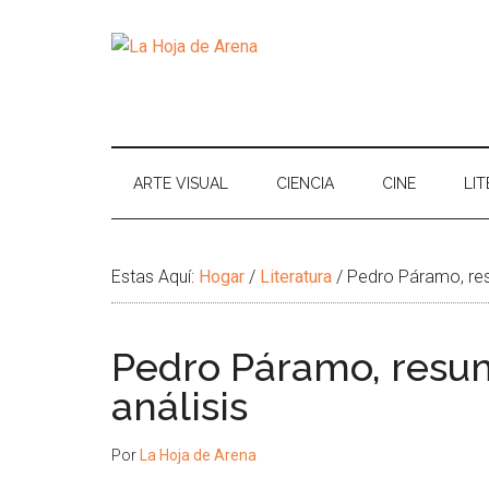
Skip
Skip
Ir
Brincar
to
to
a
el
La
main
secondary
la
pie
Portal
content
menu
Barra
de
cultural
Hoja
Lateral
pagina
de
Principal
temas
de
ARTE VISUAL
CIENCIA
CINE
LI
infinitos
Arena
Estas Aquí:
Hogar
/
Literatura
/
Pedro Páramo, res
Pedro Páramo, resum
análisis
Por
La Hoja de Arena