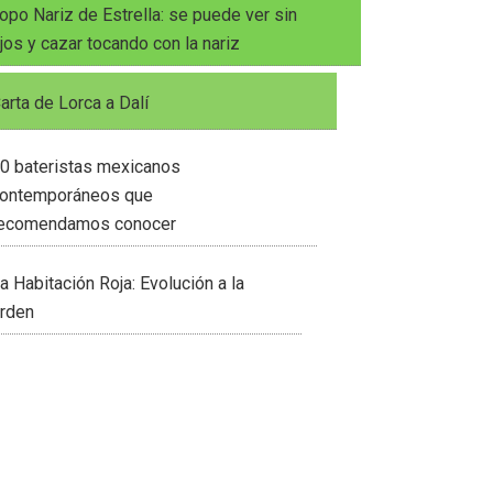
opo Nariz de Estrella: se puede ver sin
jos y cazar tocando con la nariz
arta de Lorca a Dalí
0 bateristas mexicanos
ontemporáneos que
ecomendamos conocer
a Habitación Roja: Evolución a la
rden