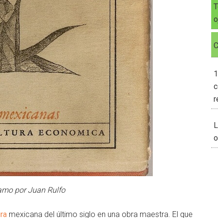
T
o
C
1
c
r
L
o
amo por Juan Rulfo
ura
mexicana del último siglo en una obra maestra. El que