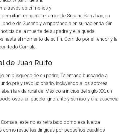
ado. A partir de ahí,
 a través de crímenes y
 le permitan recuperar el amor de Susana San Juan, su
 al padre de Susana y amparándola en su hacienda. Sin
noticia de la muerte de su padre y ella queda
s hasta el momento de su fin. Comido por el rencor y la
con todo Comala.
al de Juan Rulfo
el hijo en búsqueda de su padre, Telémaco buscando a
ndo pre y revolucionario, incluyendo a los actores
ban la vida rural del México a inicios del siglo XX, un
s poderosos, un pueblo ignorante y sumiso y una ausencia
a Comala, este no es retratado como esa fuerza
no como revueltas dirigidas por pequeños caudillos