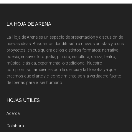
Footer
LA HOJA DE ARENA
La Hoja de Arena es un espacio de presentación y discusión de
nuevas ideas. Buscamos dar difusión a nuevos artistas y a sus
proyectos, en cualquiera de los distintos formatos: narrativa,
poesía, ensayo, fotografía, pintura, escultura, danza, teatro,
música: clásica, experimental o tradicional. Nuestro
compromiso también es con la ciencia y la filosofía ya que
creemos que el arte y el conocimiento son la verdadera fuente
de libertad para el ser humano.
HOJAS ÚTILES
Acerca
Colabora