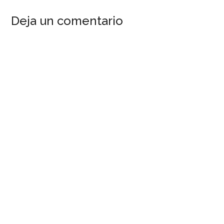
Interacciones
Deja un comentario
del
Lector