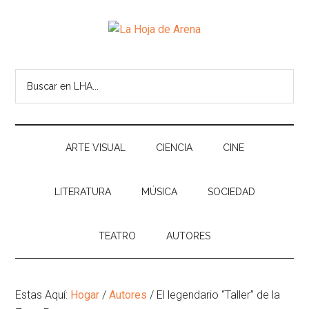
Skip
Skip
Ir
Brincar
to
to
a
el
La
main
secondary
la
pie
Portal
content
menu
Barra
de
cultural
Hoja
Buscar
Lateral
pagina
de
en
Principal
temas
de
LHA...
infinitos
Arena
ARTE VISUAL
CIENCIA
CINE
LITERATURA
MÚSICA
SOCIEDAD
TEATRO
AUTORES
Estas Aquí:
Hogar
/
Autores
/
El legendario “Taller” de la