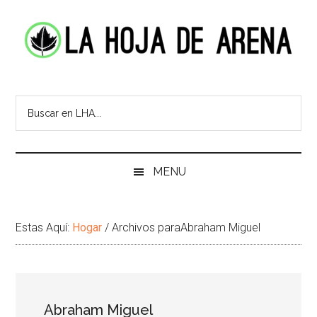
Skip
Skip
Ir
Brincar
to
to
a
el
main
secondary
la
pie
content
menu
Barra
de
La
Portal
Lateral
pagina
cultural
Principal
Hoja
de
temas
de
infinitos
Arena
MENU
Estas Aquí:
Hogar
/
Archivos paraAbraham Miguel
Abraham Miguel