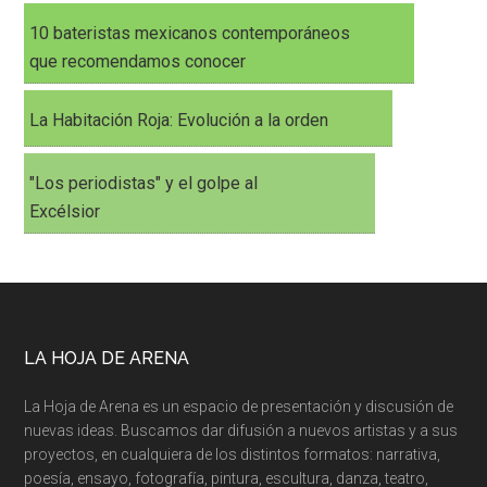
10 bateristas mexicanos contemporáneos
que recomendamos conocer
La Habitación Roja: Evolución a la orden
"Los periodistas" y el golpe al
Excélsior
LA HOJA DE ARENA
La Hoja de Arena es un espacio de presentación y discusión de
nuevas ideas. Buscamos dar difusión a nuevos artistas y a sus
proyectos, en cualquiera de los distintos formatos: narrativa,
poesía, ensayo, fotografía, pintura, escultura, danza, teatro,