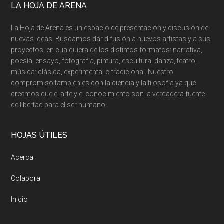
Footer
LA HOJA DE ARENA
La Hoja de Arena es un espacio de presentación y discusión de
nuevas ideas. Buscamos dar difusión a nuevos artistas y a sus
proyectos, en cualquiera de los distintos formatos: narrativa,
poesía, ensayo, fotografía, pintura, escultura, danza, teatro,
música: clásica, experimental o tradicional. Nuestro
compromiso también es con la ciencia y la filosofía ya que
creemos que el arte y el conocimiento son la verdadera fuente
de libertad para el ser humano.
HOJAS ÚTILES
Acerca
Colabora
Inicio