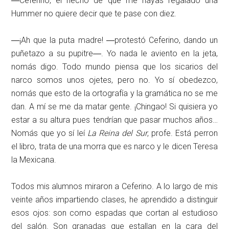
―Ceferino, el hecho de que me hayas regalado una
Hummer no quiere decir que te pase con diez.
―¡Ah que la puta madre! ―protestó Ceferino, dando un
puñetazo a su pupitre―. Yo nada le aviento en la jeta,
nomás digo. Todo mundo piensa que los sicarios del
narco somos unos ojetes, pero no. Yo sí obedezco,
nomás que esto de la ortografía y la gramática no se me
dan. A mí se me da matar gente. ¡Chingao! Si quisiera yo
estar a su altura pues tendrían que pasar muchos años…
Nomás que yo sí leí
La Reina del Sur
, profe. Está perron
el libro, trata de una morra que es narco y le dicen Teresa
la Mexicana.
Todos mis alumnos miraron a Ceferino. A lo largo de mis
veinte años impartiendo clases, he aprendido a distinguir
esos ojos: son como espadas que cortan al estudioso
del salón. Son granadas que estallan en la cara del