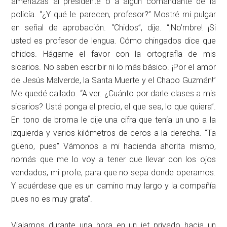
amenazas al presidente o a algún comandante de la
policía. “¿Y qué le parecen, profesor?” Mostré mi pulgar
en señal de aprobación. “Chidos”, dije. “¡No’mbre! ¡Si
usted es profesor de lengua. Cómo chingados dice que
chidos. Hágame el favor con la ortografía de mis
sicarios. No saben escribir ni lo más básico. ¡Por el amor
de Jesús Malverde, la Santa Muerte y el Chapo Guzmán!”
Me quedé callado. “A ver. ¿Cuánto por darle clases a mis
sicarios? Usté ponga el precio, el que sea, lo que quiera”.
En tono de broma le dije una cifra que tenía un uno a la
izquierda y varios kilómetros de ceros a la derecha. “Ta
güeno, pues” Vámonos a mi hacienda ahorita mismo,
nomás que me lo voy a tener que llevar con los ojos
vendados, mi profe, para que no sepa donde operamos.
Y acuérdese que es un camino muy largo y la compañía
pues no es muy grata”.
Viajamos durante una hora en un jet privado hacia un