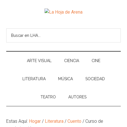
Skip
Skip
Ir
Brincar
to
to
a
el
La
main
secondary
la
pie
Portal
content
menu
Barra
de
cultural
Hoja
Buscar
Lateral
pagina
de
en
Principal
temas
de
LHA...
infinitos
Arena
ARTE VISUAL
CIENCIA
CINE
LITERATURA
MÚSICA
SOCIEDAD
TEATRO
AUTORES
Estas Aquí:
Hogar
/
Literatura
/
Cuento
/
Curso de