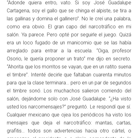
“Adonde quiera entro, vato. Si soy José Guadalupe
Cartagena, soy el gallo que se chinga el alpiste, se tira a
las gallinas y domina el gallinero”. No le creí una palabra,
como era obvio. El gran capo del narcotráfico en mi
salón. Ya parece. Pero opté por seguirle el juego. Quizá
era un loco fugado de un manicomio que se las había
arreglado para entrar a la escuela. “Oiga, profesor
Osorio, le quería proponer un trato” me dijo en secreto.
“Ahorita que los morritos se vayan, que en un ratito suena
el timbre”. Intenté decirle que faltaban cuarenta minutos
para que la clase terminara… pero en un par de segundos
el timbre sonó. Los muchachos salieron corriendo del
salón, dejándome solo con José Guadalupe. “¿Ha visto
usted los narcomensajes?” preguntó. Le respondí que sí.
Cualquier mexicano que ojea los periódicos ha visto los
mensajes que deja el narcotráfico: mantas, cartas,
grafitis… todos son advertencias hacia otro cártel, o