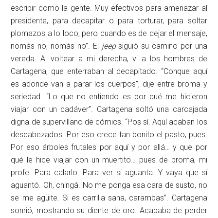
escribir como la gente. Muy efectivos para amenazar al
presidente, para decapitar o para torturar, para soltar
plomazos a lo loco, pero cuando es de dejar el mensaje,
nomás no, nomás no”. El
jeep
siguió su camino por una
vereda. Al voltear a mi derecha, vi a los hombres de
Cartagena, que enterraban al decapitado. “Conque aquí
es adonde van a parar los cuerpos”, dije entre broma y
seriedad. “Lo que no entiendo es por qué me hicieron
viajar con un cadáver”. Cartagena soltó una carcajada
digna de supervillano de cómics. “Pos sí. Aquí acaban los
descabezados. Por eso crece tan bonito el pasto, pues.
Por eso árboles frutales por aquí y por allá… y que por
qué le hice viajar con un muertito… pues de broma, mi
profe. Para calarlo. Para ver si aguanta. Y vaya que sí
aguantó. Oh, chingá. No me ponga esa cara de susto, no
se me agüite. Si es carrilla sana, carambas”. Cartagena
sonrió, mostrando su diente de oro. Acababa de perder