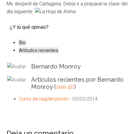
Me despedí de Cartagena. Debía ir a preparar la clase del
día siguiente.
¿Y tú qué opinas?
The
Bio
following
Artículos recientes
two
tabs
Bernardo Monroy
change
Artículos recientes por Bernardo
content
Monroy
(
see all
)
below.
Curso de regularización
- 03/02/2014
Deja un comentario