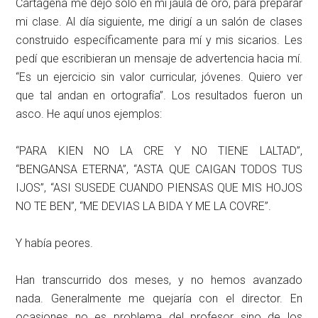
Cartagena me dejó solo en mi jaula de oro, para preparar
mi clase. Al día siguiente, me dirigí a un salón de clases
construido específicamente para mí y mis sicarios. Les
pedí que escribieran un mensaje de advertencia hacia mí.
“Es un ejercicio sin valor curricular, jóvenes. Quiero ver
que tal andan en ortografía”. Los resultados fueron un
asco. He aquí unos ejemplos:
“PARA KIEN NO LA CRE Y NO TIENE LALTAD”,
“BENGANSA ETERNA”, “ASTA QUE CAIGAN TODOS TUS
IJOS”, “ASI SUSEDE CUANDO PIENSAS QUE MIS HOJOS
NO TE BEN”, “ME DEVIAS LA BIDA Y ME LA COVRE”.
Y había peores.
Han transcurrido dos meses, y no hemos avanzado
nada. Generalmente me quejaría con el director. En
ocasiones no es problema del profesor sino de los