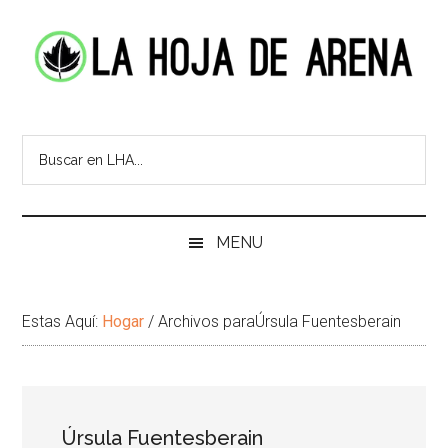
Skip
Skip
Ir
Brincar
to
to
a
el
main
secondary
la
pie
content
menu
Barra
de
La
Portal
Lateral
pagina
cultural
Principal
Hoja
de
temas
de
infinitos
Arena
MENU
Estas Aquí:
Hogar
/
Archivos paraÚrsula Fuentesberain
Úrsula Fuentesberain