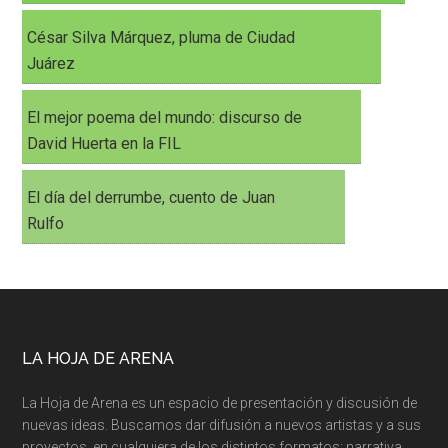
César Silva Márquez, pluma de Ciudad
Juárez
El mejor poema del mundo: discurso de
David Huerta en la FIL
El día del derrumbe, cuento de Juan
Rulfo
LA HOJA DE ARENA
La Hoja de Arena es un espacio de presentación y discusión de
nuevas ideas. Buscamos dar difusión a nuevos artistas y a sus
proyectos, en cualquiera de los distintos formatos: narrativa,