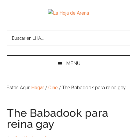
Skip
Skip
Ir
Brincar
to
to
a
el
La
main
secondary
la
pie
Portal
content
menu
Barra
de
cultural
Hoja
Lateral
pagina
de
Principal
temas
de
infinitos
Arena
MENU
Estas Aquí:
Hogar
/
Cine
/
The Babadook para reina gay
The Babadook para
reina gay