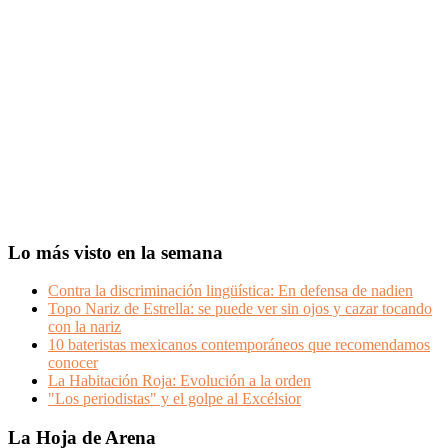
Lo más visto en la semana
Contra la discriminación lingüística: En defensa de nadien
Topo Nariz de Estrella: se puede ver sin ojos y cazar tocando
con la nariz
10 bateristas mexicanos contemporáneos que recomendamos
conocer
La Habitación Roja: Evolución a la orden
"Los periodistas" y el golpe al Excélsior
Footer
La Hoja de Arena