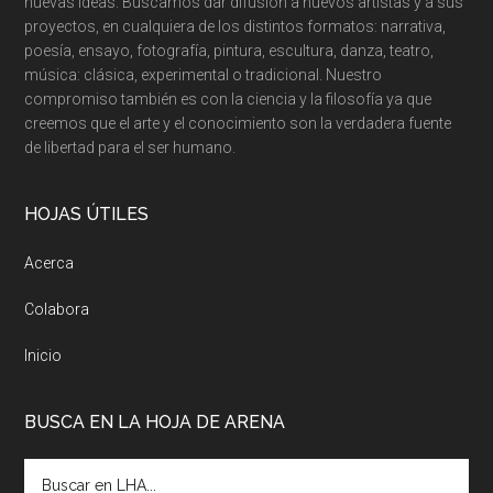
nuevas ideas. Buscamos dar difusión a nuevos artistas y a sus
proyectos, en cualquiera de los distintos formatos: narrativa,
poesía, ensayo, fotografía, pintura, escultura, danza, teatro,
música: clásica, experimental o tradicional. Nuestro
compromiso también es con la ciencia y la filosofía ya que
creemos que el arte y el conocimiento son la verdadera fuente
de libertad para el ser humano.
HOJAS ÚTILES
Acerca
Colabora
Inicio
BUSCA EN LA HOJA DE ARENA