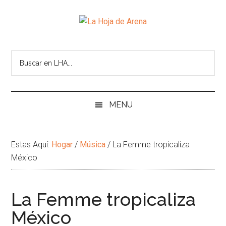
Skip
Skip
Ir
Brincar
to
to
a
el
La
main
secondary
la
pie
Portal
content
menu
Barra
de
cultural
Hoja
Lateral
pagina
de
Principal
temas
de
infinitos
Arena
MENU
Estas Aquí:
Hogar
/
Música
/
La Femme tropicaliza
México
La Femme tropicaliza
México