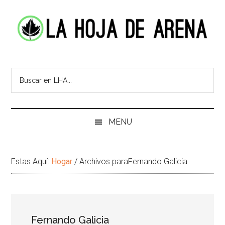
Skip
Skip
Ir
Brincar
to
to
a
el
main
secondary
la
pie
content
menu
Barra
de
La
Portal
Lateral
pagina
cultural
Principal
Hoja
de
temas
de
infinitos
Arena
MENU
Estas Aquí:
Hogar
/
Archivos paraFernando Galicia
Fernando Galicia