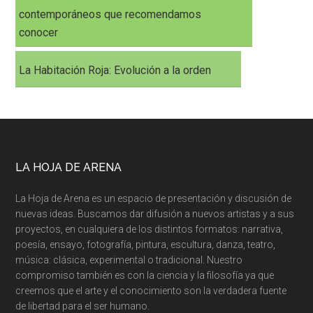
contemporáneos que recomendamos
conocer
La Habitación Roja: Evolución a la orden
LA HOJA DE ARENA
La Hoja de Arena es un espacio de presentación y discusión de
nuevas ideas. Buscamos dar difusión a nuevos artistas y a sus
proyectos, en cualquiera de los distintos formatos: narrativa,
poesía, ensayo, fotografía, pintura, escultura, danza, teatro,
música: clásica, experimental o tradicional. Nuestro
compromiso también es con la ciencia y la filosofía ya que
creemos que el arte y el conocimiento son la verdadera fuente
de libertad para el ser humano.