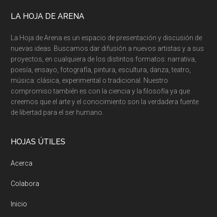
Footer
LA HOJA DE ARENA
La Hoja de Arena es un espacio de presentación y discusión de
nuevas ideas. Buscamos dar difusión a nuevos artistas y a sus
proyectos, en cualquiera de los distintos formatos: narrativa,
poesía, ensayo, fotografía, pintura, escultura, danza, teatro,
música: clásica, experimental o tradicional. Nuestro
compromiso también es con la ciencia y la filosofía ya que
creemos que el arte y el conocimiento son la verdadera fuente
de libertad para el ser humano.
HOJAS ÚTILES
Acerca
Colabora
Inicio