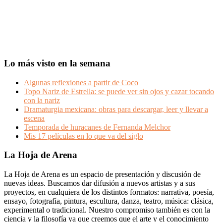
Lo más visto en la semana
Algunas reflexiones a partir de Coco
Topo Nariz de Estrella: se puede ver sin ojos y cazar tocando
con la nariz
Dramaturgia mexicana: obras para descargar, leer y llevar a
escena
Temporada de huracanes de Fernanda Melchor
Mis 17 películas en lo que va del siglo
Footer
La Hoja de Arena
La Hoja de Arena es un espacio de presentación y discusión de
nuevas ideas. Buscamos dar difusión a nuevos artistas y a sus
proyectos, en cualquiera de los distintos formatos: narrativa, poesía,
ensayo, fotografía, pintura, escultura, danza, teatro, música: clásica,
experimental o tradicional. Nuestro compromiso también es con la
ciencia y la filosofía ya que creemos que el arte y el conocimiento