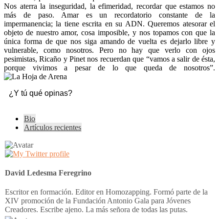
Nos aterra la inseguridad, la efimeridad, recordar que estamos no
más de paso. Amar es un recordatorio constante de la
impermanencia; la tiene escrita en su ADN. Queremos atesorar el
objeto de nuestro amor, cosa imposible, y nos topamos con que la
única forma de que nos siga amando de vuelta es dejarlo libre y
vulnerable, como nosotros. Pero no hay que verlo con ojos
pesimistas, Ricaño y Pinet nos recuerdan que “vamos a salir de ésta,
porque vivimos a pesar de lo que queda de nosotros”.
¿Y tú qué opinas?
The
Bio
following
Artículos recientes
two
tabs
change
content
below.
David Ledesma Feregrino
Escritor en formación. Editor en Homozapping. Formó parte de la
XIV promoción de la Fundación Antonio Gala para Jóvenes
Creadores. Escribe ajeno. La más señora de todas las putas.