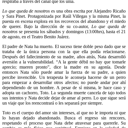
respiraba a través del canal que los unía.
Lo que queda de nosotros
es una obra escrita por Alejandro Ricaño
y Sara Pinet. Protagonizada por Raúl Villegas y la misma Pinet, la
puesta en escena explora en los recovecos del abandono y el miedo
de querer. Bajo la dirección de su co-autor,
Lo que queda de
nosotros
se presenta los sábados y domingos (13:00hrs), hasta el 21
de agosto, en el Teatro Benito Juárez.
El padre de Nata ha muerto. El suceso tiene doble peso dado que se
trataba de la única persona con la que ella podía relacionarse.
Después del fallecimiento de su madre, años atrás, Nata desarrolló
aversión a la vulnerabilidad. “A la gente débil no hay que tomarle
aprecio; mueren pronto”, dice la madre en su agonía. Desde
entonces Nata sólo puede amar la fuerza de su padre, a quien
percibe invencible. Un terapeuta le aconseja hacerse de un perro
para empezar a desarrollar otros afectos; no puede andar por ahí
dependiendo de un hombre. A pesar de sí misma, le hace caso y
adopta un cachorro, Toto. La segunda muerte cancela de tajo todos
sus intentos y Nata decide dejar de amar al perro. Lo que sigue será
un viaje que los reencontrará o les separará por siempre.
Toto es el cuerpo del amor sin intereses, al que no le importa ni que
lo hayan dejado abandonado. Busca el regreso sin rencores,
respetando el proceso que Nata debe atravesar para quererle. Su