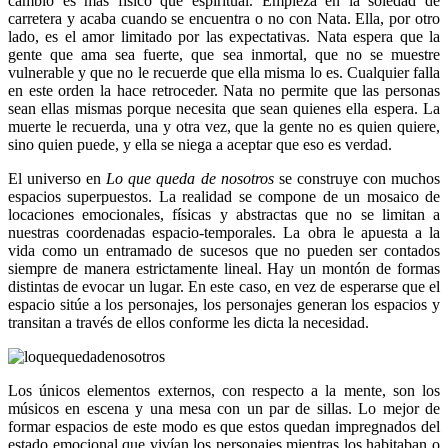
cambio es más físico que espiritual. Empieza en la soledad de
carretera y acaba cuando se encuentra o no con Nata. Ella, por otro
lado, es el amor limitado por las expectativas. Nata espera que la
gente que ama sea fuerte, que sea inmortal, que no se muestre
vulnerable y que no le recuerde que ella misma lo es. Cualquier falla
en este orden la hace retroceder. Nata no permite que las personas
sean ellas mismas porque necesita que sean quienes ella espera. La
muerte le recuerda, una y otra vez, que la gente no es quien quiere,
sino quien puede, y ella se niega a aceptar que eso es verdad.
El universo en
Lo que queda de nosotros
se construye con muchos
espacios superpuestos. La realidad se compone de un mosaico de
locaciones emocionales, físicas y abstractas que no se limitan a
nuestras coordenadas espacio-temporales. La obra le apuesta a la
vida como un entramado de sucesos que no pueden ser contados
siempre de manera estrictamente lineal. Hay un montón de formas
distintas de evocar un lugar. En este caso, en vez de esperarse que el
espacio sitúe a los personajes, los personajes generan los espacios y
transitan a través de ellos conforme les dicta la necesidad.
Los únicos elementos externos, con respecto a la mente, son los
músicos en escena y una mesa con un par de sillas. Lo mejor de
formar espacios de este modo es que estos quedan impregnados del
estado emocional que vivían los personajes mientras los habitaban o