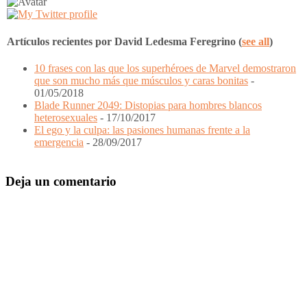
Artículos recientes por David Ledesma Feregrino
(
see all
)
10 frases con las que los superhéroes de Marvel demostraron
que son mucho más que músculos y caras bonitas
-
01/05/2018
Blade Runner 2049: Distopias para hombres blancos
heterosexuales
- 17/10/2017
El ego y la culpa: las pasiones humanas frente a la
emergencia
- 28/09/2017
Interacciones
Deja un comentario
del
Lector