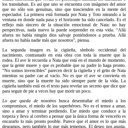
los transitaban. Es así que uno se encuentra con imágenes del amor
que no sólo son genuinas, sino que trascienden en la mente del
espectador. La primera está formada por Nata y Toto mirando a la
ventana en donde nada pasa y el horizonte ha sido cancelado. Es el
reflejo más sincero de la situación emocional de Nata: no hay
perspectivas, nada nuevo la puede sorprender en esta vida. “Allá
afuera no había ningún dios salvaje poniéndonos a prueba. Allá
afuera no había nadie más que nosotros”, piensa.
La segunda imagen es la cigüeña, símbolo occidental del
nacimiento, contrastado en esta obra con toda la muerte que la
rodea. El ave le recuerda a Nata que está en el mundo de momento,
que la gente muere y que es probable que su padre lo haga pronto.
“No somos invencibles” parecen decir la cigüeña y el grito de Nata
mientras su padre cae al vacío. No es que el ave se convierta en
muerte, sino que la muerte ha sido siempre parte de la vida. La
cigüeña también está en el texto para revelar un secreto que dice que
para seguir de pie a veces hay que morir un poco.
Lo que queda de nosotros
busca desentrañar el miedo a los
compromisos, el miedo de los superhéroes. No es el temor a amar,
sino a amar y terminar perdiendo. Ese miedo que conduce a la
torpeza y lleva al cerebro a pensar que la única forma de vencerlo es
encararlo lo más pronto posible. Parece que el amor es lo que más
deseamos, pero también lo que más tememos. El deseo nos asusta.