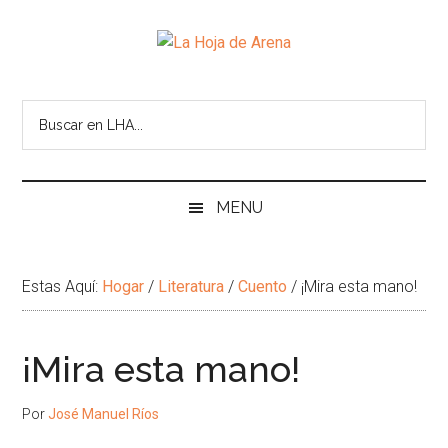
Skip
Skip
Ir
Brincar
to
to
a
el
La
main
secondary
la
pie
Portal
content
menu
Barra
de
cultural
Hoja
Lateral
pagina
de
Principal
temas
de
infinitos
Arena
MENU
Estas Aquí:
Hogar
/
Literatura
/
Cuento
/
¡Mira esta mano!
¡Mira esta mano!
Por
José Manuel Ríos