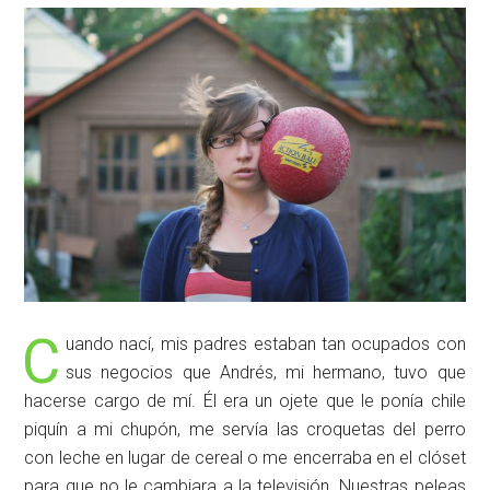
C
uando nací, mis padres estaban tan ocupados con
sus negocios que Andrés, mi hermano, tuvo que
hacerse cargo de mí. Él era un ojete que le ponía chile
piquín a mi chupón, me servía las croquetas del perro
con leche en lugar de cereal o me encerraba en el clóset
para que no le cambiara a la televisión. Nuestras peleas