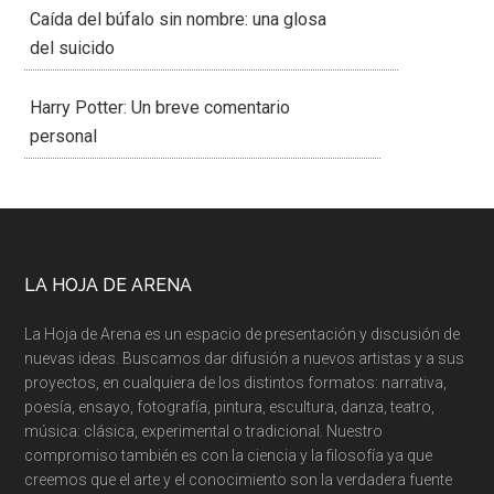
Caída del búfalo sin nombre: una glosa
del suicido
Harry Potter: Un breve comentario
personal
LA HOJA DE ARENA
La Hoja de Arena es un espacio de presentación y discusión de
nuevas ideas. Buscamos dar difusión a nuevos artistas y a sus
proyectos, en cualquiera de los distintos formatos: narrativa,
poesía, ensayo, fotografía, pintura, escultura, danza, teatro,
música: clásica, experimental o tradicional. Nuestro
compromiso también es con la ciencia y la filosofía ya que
creemos que el arte y el conocimiento son la verdadera fuente