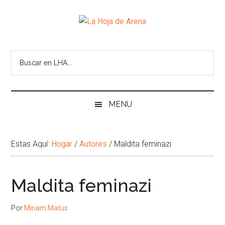
Skip
Skip
Ir
Brincar
to
to
a
el
La
main
secondary
la
pie
Portal
content
menu
Barra
de
cultural
Hoja
Lateral
pagina
de
Principal
temas
de
infinitos
Arena
MENU
Estas Aquí:
Hogar
/
Autores
/
Maldita feminazi
Maldita feminazi
Por
Miriam Matus