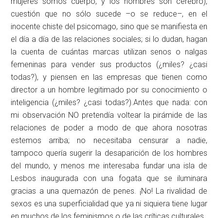
mujeres somos cuerpo, y los hombres son cerebro),
cuestión que no sólo sucede –o se reduce–, en el
inocente chiste del psicomago, sino que se manifiesta en
el día a día de las relaciones sociales; si lo dudan, hagan
la cuenta de cuántas marcas utilizan senos o nalgas
femeninas para vender sus productos (¿miles? ¿casi
todas?), y piensen en las empresas que tienen como
director a un hombre legitimado por su conocimiento o
inteligencia (¿miles? ¿casi todas?).Antes que nada: con
mi observación NO pretendía voltear la pirámide de las
relaciones de poder a modo de que ahora nosotras
estemos arriba; no necesitaba censurar a nadie,
tampoco quería sugerir la desaparición de los hombres
del mundo, y menos me interesaba fundar una isla de
Lesbos inaugurada con una fogata que se iluminara
gracias a una quemazón de penes. ¡No! La rivalidad de
sexos es una superficialidad que ya ni siquiera tiene lugar
en muchos de los feminismos o de las críticas culturales.