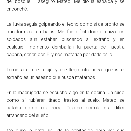
del bosque — aseguró Mateo. Me dio la espalda y se
enconchó.
La lluvia seguía golpeando el techo como si de pronto se
transformara en balas. Me fue difícil dormir: quizá los
soldados aún estaban buscando al extraño y en
cualquier momento derribarían la puerta de nuestra
cabaña, darían con Él y nos matarían por darle asilo.
Tomé aire, me relajé y me llegó otra idea: quizás el
extraño es un asesino que busca matarnos.
En la madrugada se escuchó algo en la cocina. Un ruido
como si hubieran tirado trastos al suelo. Mateo se
hallaba como una roca. Cuando dormía era difícil
arrancarlo del sueño.
Me puse la bata, salí de la habitación para ver qué