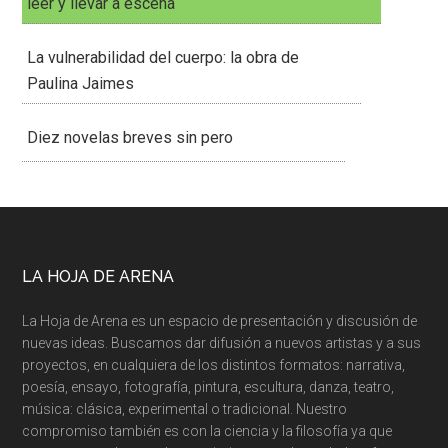
leer y llevar a escena
La vulnerabilidad del cuerpo: la obra de
Paulina Jaimes
Diez novelas breves sin pero
LA HOJA DE ARENA
La Hoja de Arena es un espacio de presentación y discusión de
nuevas ideas. Buscamos dar difusión a nuevos artistas y a sus
proyectos, en cualquiera de los distintos formatos: narrativa,
poesía, ensayo, fotografía, pintura, escultura, danza, teatro,
música: clásica, experimental o tradicional. Nuestro
compromiso también es con la ciencia y la filosofía ya que