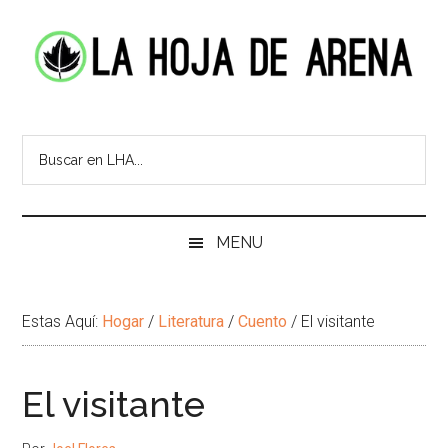
Skip
Skip
Ir
Brincar
to
to
a
el
main
secondary
la
pie
content
menu
Barra
de
La
Portal
Lateral
pagina
cultural
Principal
Hoja
de
temas
de
infinitos
Arena
MENU
Estas Aquí:
Hogar
/
Literatura
/
Cuento
/
El visitante
El visitante