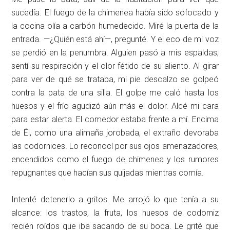
sucedía. El fuego de la chimenea había sido sofocado y
la cocina olía a carbón humedecido. Miré la puerta de la
entrada. —¿Quién está ahí—, pregunté. Y el eco de mi voz
se perdió en la penumbra. Alguien pasó a mis espaldas;
sentí su respiración y el olor fétido de su aliento. Al girar
para ver de qué se trataba, mi pie descalzo se golpeó
contra la pata de una silla. El golpe me caló hasta los
huesos y el frío agudizó aún más el dolor. Alcé mi cara
para estar alerta. El comedor estaba frente a mí­. Encima
de Él, como una alimaña jorobada, el extraño devoraba
las codornices. Lo reconocí por sus ojos amenazadores,
encendidos como el fuego de chimenea y los rumores
repugnantes que hacían sus quijadas mientras comía.
Intenté detenerlo a gritos. Me arrojó lo que tenía a su
alcance: los trastos, la fruta, los huesos de codorniz
recién roídos que iba sacando de su boca. Le grité que