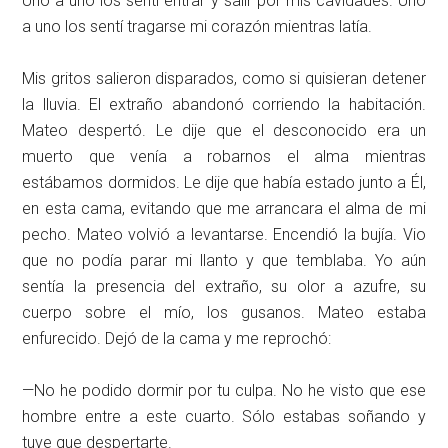
Uno a uno los sentí entrar y salir por mis cavidades. Uno
a uno los sentí tragarse mi corazón mientras latía.
Mis gritos salieron disparados, como si quisieran detener
la lluvia. El extraño abandonó corriendo la habitación.
Mateo despertó. Le dije que el desconocido era un
muerto que venía a robarnos el alma mientras
estábamos dormidos. Le dije que había estado junto a Él,
en esta cama, evitando que me arrancara el alma de mi
pecho. Mateo volvió a levantarse. Encendió la bujía. Vio
que no podía parar mi llanto y que temblaba. Yo aún
sentía la presencia del extraño, su olor a azufre, su
cuerpo sobre el mío, los gusanos. Mateo estaba
enfurecido. Dejó de la cama y me reprochó:
—No he podido dormir por tu culpa. No he visto que ese
hombre entre a este cuarto. Sólo estabas soñando y
tuve que despertarte.