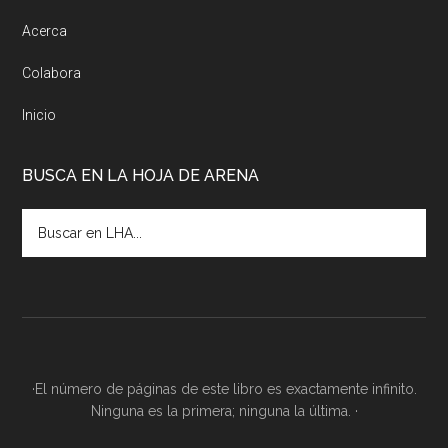
Acerca
Colabora
Inicio
BUSCA EN LA HOJA DE ARENA
Buscar
en
LHA...
·El número de páginas de este libro es exactamente infinito.
Ninguna es la primera; ninguna la última. ·