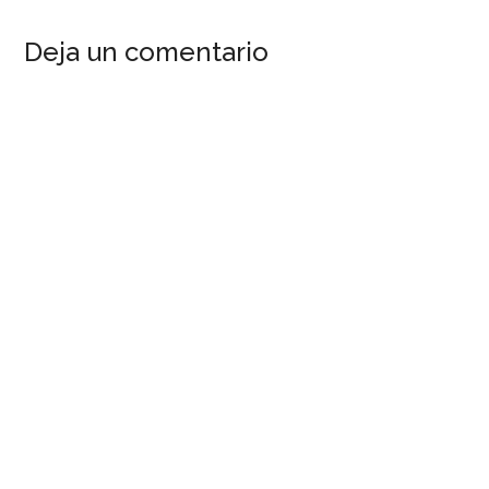
Interacciones
Deja un comentario
del
Lector