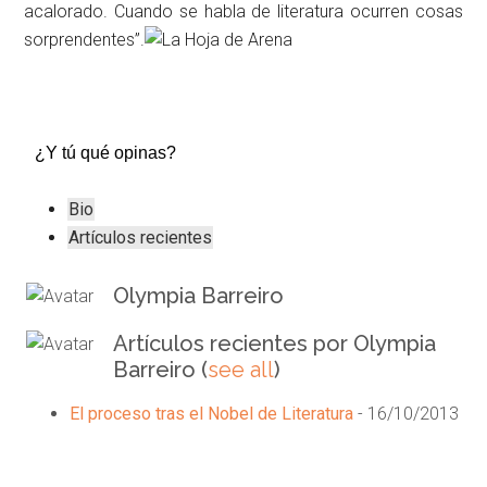
acalorado. Cuando se habla de literatura ocurren cosas
sorprendentes”.
¿Y tú qué opinas?
The
Bio
following
Artículos recientes
two
tabs
Olympia Barreiro
change
Artículos recientes por Olympia
content
Barreiro
(
see all
)
below.
El proceso tras el Nobel de Literatura
- 16/10/2013