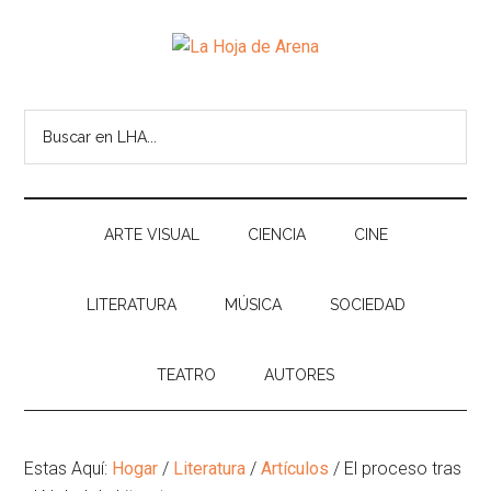
Skip
Skip
Ir
Brincar
to
to
a
el
La
main
secondary
la
pie
Portal
content
menu
Barra
de
cultural
Hoja
Buscar
Lateral
pagina
de
en
Principal
temas
de
LHA...
infinitos
Arena
ARTE VISUAL
CIENCIA
CINE
LITERATURA
MÚSICA
SOCIEDAD
TEATRO
AUTORES
Estas Aquí:
Hogar
/
Literatura
/
Artículos
/
El proceso tras