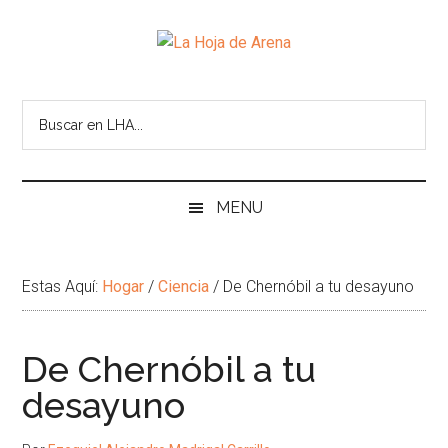
Skip
Skip
Ir
Brincar
to
to
a
el
La
main
secondary
la
pie
Portal
content
menu
Barra
de
cultural
Hoja
Lateral
pagina
de
Principal
temas
de
infinitos
Arena
MENU
Estas Aquí:
Hogar
/
Ciencia
/
De Chernóbil a tu desayuno
De Chernóbil a tu
desayuno