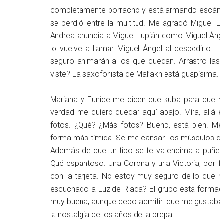
completamente borracho y está armando escándalo
se perdió entre la multitud. Me agradó Miguel
Andrea anuncia a Miguel Lupián como Miguel Ánge
lo vuelve a llamar Miguel Ángel al despedirlo
seguro animarán a los que quedan. Arrastro las
viste? La saxofonista de Mal’akh está guapísima
Mariana y Eunice me dicen que suba para que 
verdad me quiero quedar aquí abajo. Mira, all
fotos. ¿Qué? ¿Más fotos? Bueno, está bien. Me 
forma más tímida. Se me cansan los músculos de
Además de que un tipo se te va encima a puñet
Qué espantoso. Una Corona y una Victoria, por f
con la tarjeta. No estoy muy seguro de lo que 
escuchado a Luz de Riada? El grupo está forma
muy buena, aunque debo admitir que me gustaba
la nostalgia de los años de la prepa.