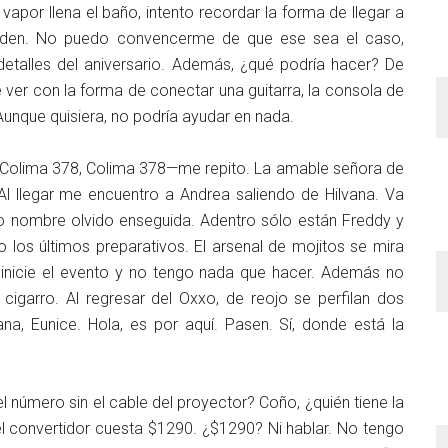
vapor llena el baño, intento recordar la forma de llegar a
orden. No puedo convencerme de que ese sea el caso,
talles del aniversario. Además, ¿qué podría hacer? De
er con la forma de conectar una guitarra, la consola de
Aunque quisiera, no podría ayudar en nada.
. Colima 378, Colima 378—me repito. La amable señora de
Al llegar me encuentro a Andrea saliendo de Hilvana. Va
 nombre olvido enseguida. Adentro sólo están Freddy y
los últimos preparativos. El arsenal de mojitos se mira
e inicie el evento y no tengo nada que hacer. Además no
cigarro. Al regresar del Oxxo, de reojo se perfilan dos
na, Eunice. Hola, es por aquí. Pasen. Sí, donde está la
l número sin el cable del proyector? Coño, ¿quién tiene la
el convertidor cuesta $1290. ¿$1290? Ni hablar. No tengo