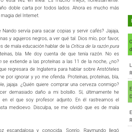
ero esta vez en línea. Es mucho mejor, honestamente.
maño doble carta por todos lados. Ahora es mucho más
a magia del Internet.
 Nando servía para sacar copias y servir cafés? Jajaja,
nas y agujeros negros, a ver qué tal. Dios mío, por favor,
C
e es de mala educación hablar de la
Crítica de la razón pura
d
teínas, bla. Me doy cuenta de que tenía razón. No es
m
se extiende a las proteínas a las 11 de la noche, ¿no?
L
ue regresara de Inglaterra para hablar sobre Aristóteles
R
ne por ignorar y yo me ofenda. Proteínas, proteínas, bla,
le, jajaja. ¿Quién quiere comprar una cerveza conmigo?
E
er demasiado daño a mi bolsillo. Sí, últimamente he
D
o en el que soy profesor adjunto. En él rastreamos el
asta medioevo. Disculpa, se me olvidó que es de mala
E
R
z escandalosa y conocida. Sonrío. Raymundo llegó