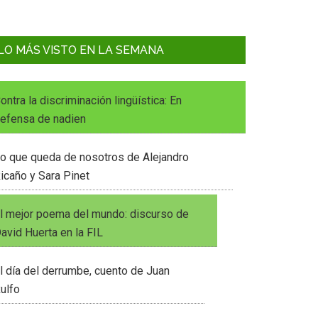
LO MÁS VISTO EN LA SEMANA
ontra la discriminación lingüística: En
efensa de nadien
o que queda de nosotros de Alejandro
icaño y Sara Pinet
l mejor poema del mundo: discurso de
avid Huerta en la FIL
l día del derrumbe, cuento de Juan
ulfo