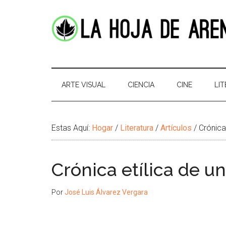
Skip
Skip
Ir
Brincar
to
to
a
el
main
secondary
la
pie
content
menu
Barra
de
La
Portal
Lateral
pagina
cultural
Principal
Hoja
de
ARTE VISUAL
CIENCIA
CINE
LI
temas
de
infinitos
Arena
Estas Aquí:
Hogar
/
Literatura
/
Artículos
/
Crónica 
Crónica etílica de u
Por
José Luis Álvarez Vergara