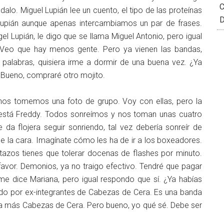
C
. Miguel Lupián lee un cuento, el tipo de las proteínas
D
 Lupián aunque apenas intercambiamos un par de frases.
l Lupián, le digo que se llama Miguel Antonio, pero igual
. Veo que hay menos gente. Pero ya vienen las bandas,
 palabras, quisiera irme a dormir de una buena vez. ¿Ya
. Bueno, compraré otro mojito.
nos tomemos una foto de grupo. Voy con ellas, pero la
á está Freddy. Todos sonreímos y nos toman unas cuatro
da flojera seguir sonriendo, tal vez debería sonreír de
 la cara. Imagínate cómo les ha de ir a los boxeadores.
azos tienes que tolerar docenas de flashes por minuto.
avor. Demonios, ya no traigo efectivo. Tendré que pagar
me dice Mariana, pero igual respondo que sí. ¿Ya habías
do por ex-integrantes de Cabezas de Cera. Es una banda
 más Cabezas de Cera. Pero bueno, yo qué sé. Debe ser