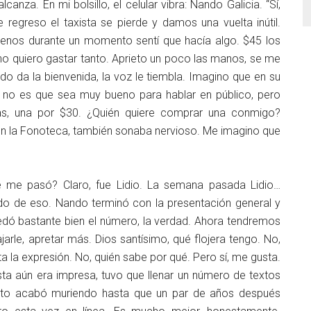
anza. En mi bolsillo, el celular vibra: Nando Galicia. “Sí,
regreso el taxista se pierde y damos una vuelta inútil.
enos durante un momento sentí que hacía algo. $45 los
no quiero gastar tanto. Aprieto un poco las manos, se me
do da la bienvenida, la voz le tiembla. Imagino que en su
 no es que sea muy bueno para hablar en público, pero
, una por $30. ¿Quién quiere comprar una conmigo?
en la Fonoteca, también sonaba nervioso. Me imagino que
 me pasó? Claro, fue Lidio. La semana pasada Lidio…
ndo de eso. Nando terminó con la presentación general y
dó bastante bien el número, la verdad. Ahora tendremos
arle, apretar más. Dios santísimo, qué flojera tengo. No,
 la expresión. No, quién sabe por qué. Pero sí, me gusta.
a aún era impresa, tuvo que llenar un número de textos
ecto acabó muriendo hasta que un par de años después