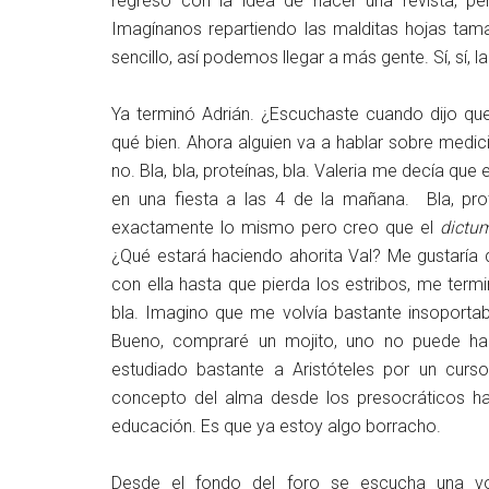
regresó con la idea de hacer una revista, p
Imagínanos repartiendo las malditas hojas ta
sencillo, así podemos llegar a más gente. Sí, sí, l
Ya terminó Adrián. ¿Escuchaste cuando dijo que
qué bien. Ahora alguien va a hablar sobre medici
no. Bla, bla, proteínas, bla. Valeria me decía qu
en una fiesta a las 4 de la mañana. Bla, pro
exactamente lo mismo pero creo que el
dictu
¿Qué estará haciendo ahorita Val? Me gustaría q
con ella hasta que pierda los estribos, me termi
bla. Imagino que me volvía bastante insoportab
Bueno, compraré un mojito, uno no puede hac
estudiado bastante a Aristóteles por un curs
concepto del alma desde los presocráticos h
educación. Es que ya estoy algo borracho.
Desde el fondo del foro se escucha una vo