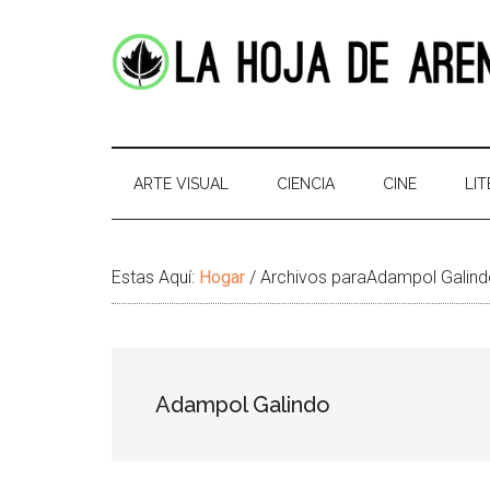
Skip
Skip
Ir
Brincar
to
to
a
el
main
secondary
la
pie
content
menu
Barra
de
La
Portal
Lateral
pagina
cultural
Principal
Hoja
de
ARTE VISUAL
CIENCIA
CINE
LI
temas
de
infinitos
Arena
Estas Aquí:
Hogar
/
Archivos paraAdampol Galin
Adampol Galindo