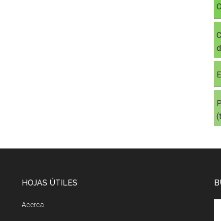
C
C
d
E
P
(
HOJAS ÚTILES
B
Acerca