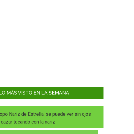
LO MÁS VISTO EN LA SEMANA
opo Nariz de Estrella: se puede ver sin ojos
 cazar tocando con la nariz