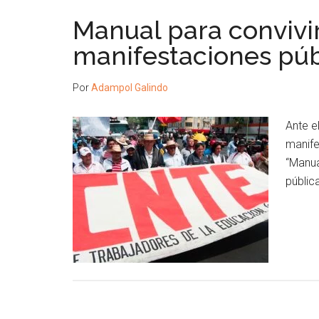
Manual para convivi
manifestaciones púb
Por
Adampol Galindo
Ante e
manife
“Manua
públic