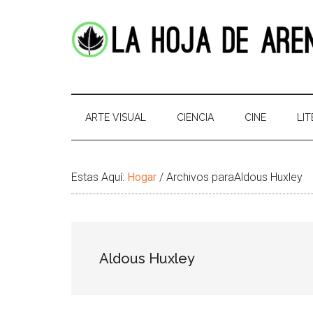
Skip
Skip
Ir
Brincar
to
to
a
el
main
secondary
la
pie
content
menu
Barra
de
La
Portal
Lateral
pagina
cultural
Principal
Hoja
de
ARTE VISUAL
CIENCIA
CINE
LI
temas
de
infinitos
Arena
Estas Aquí:
Hogar
/
Archivos paraAldous Huxley
Aldous Huxley