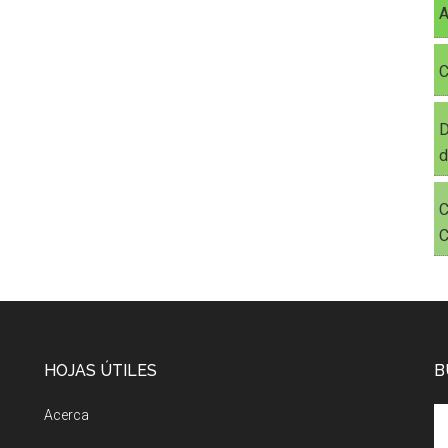
A
C
D
d
C
C
HOJAS ÚTILES
B
Acerca