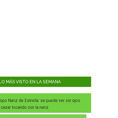
LO MÁS VISTO EN LA SEMANA
opo Nariz de Estrella: se puede ver sin ojos
 cazar tocando con la nariz